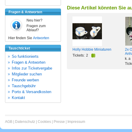
Diese Artikel könnten Sie a
Fragen & Antworten
Neu hier?
Fragen zum
Ablauf?
Hier finden Sie
Antworten
Tauschticket
Holly Hobbie Miniaturen
2x 
Anh
Tickets:
2
So funktionierts
k. a
Fragen & Antworten
Tick
Infos zur Ticketvergabe
Mitglieder suchen
Freunde werben
Tauschgebühr
Porto & Versandkosten
Kontakt
AGB
|
Datenschutz
|
Cookies
|
Presse
|
Impressum