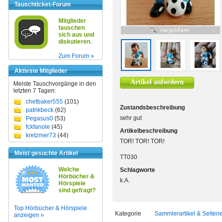
Tauschticket-Forum
Mitglieder
tauschen
sich aus und
diskutieren.
Zum Forum »
Aktivste Mitglieder
Artikel anfordern
Meiste Tauschvorgänge in den
letzten 7 Tagen:
chetbaker555
(101)
Zustandsbeschreibung
patrikbeck
(62)
sehr gut
Pegasus0
(53)
fckfanole
(45)
Artikelbeschreibung
kretzmer73
(44)
TOR! TOR! TOR!
Meist gesuchte Artikel
TT030
Welche
Schlagworte
Hörbücher &
k.A.
Hörspiele
sind gefragt?
Top Hörbücher & Hörspiele
Kategorie
Sammlerartikel & Selten
anzeigen »