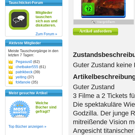
Tauschticket-Forum
Mitglieder
tauschen
sich aus und
diskutieren.
Artikel anfordern
Zum Forum »
Aktivste Mitglieder
Meiste Tauschvorgänge in den
Zustandsbeschreib
letzten 7 Tagen:
Pegasus0
(62)
Guter Zustand keine K
chetbaker555
(61)
patrikbeck
(39)
Artikelbeschreibun
yeiting
(37)
fckfanole
(35)
Guter Zustand
Meist gesuchte Artikel
3 Filme a 2 Tickets fü
Die spektakuläre Wie
Welche
Bücher sind
gefragt?
Godzilla. Der junge 
mitreißende Vision m
Top Bücher anzeigen »
Angesicht titanische