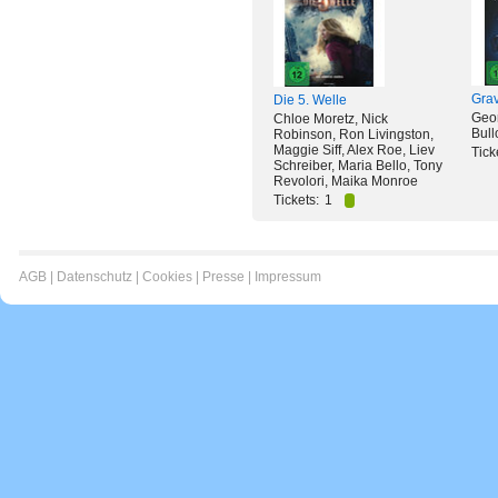
Grav
Die 5. Welle
Geo
Chloe Moretz, Nick
Bull
Robinson, Ron Livingston,
Maggie Siff, Alex Roe, Liev
Tick
Schreiber, Maria Bello, Tony
Revolori, Maika Monroe
Tickets:
1
AGB
|
Datenschutz
|
Cookies
|
Presse
|
Impressum