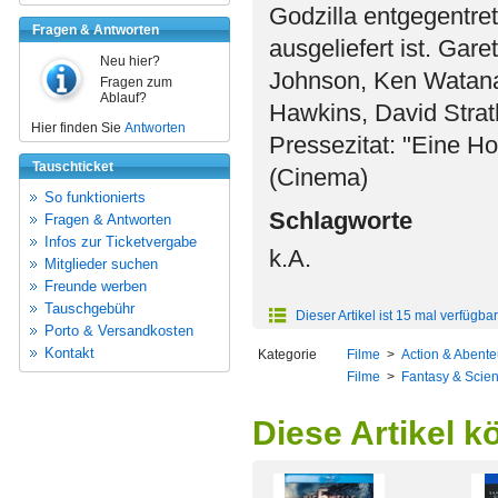
Godzilla entgegentre
Fragen & Antworten
ausgeliefert ist. Gar
Neu hier?
Johnson, Ken Watanab
Fragen zum
Ablauf?
Hawkins, David Strat
Hier finden Sie
Antworten
Pressezitat: "Eine 
Tauschticket
(Cinema)
So funktionierts
Schlagworte
Fragen & Antworten
Infos zur Ticketvergabe
k.A.
Mitglieder suchen
Freunde werben
Tauschgebühr
Dieser Artikel ist 15 mal verfügbar
Porto & Versandkosten
Kontakt
Kategorie
Filme
>
Action & Abente
Filme
>
Fantasy & Scien
Diese Artikel k