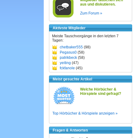
Mitglieder tauschen sich
aus und diskutieren.
Zum Forum »
Aktivste Mitglieder
Meiste Tauschvorgänge in den letzten 7
Tagen:
chetbaker555
(98)
Pegasus0
(58)
patrikbeck
(58)
yeiting
(47)
fckfanole
(45)
Meist gesuchte Artikel
Welche Hörbücher &
Hörspiele sind gefragt?
Top Hörbücher & Hörspiele anzeigen »
Fragen & Antworten