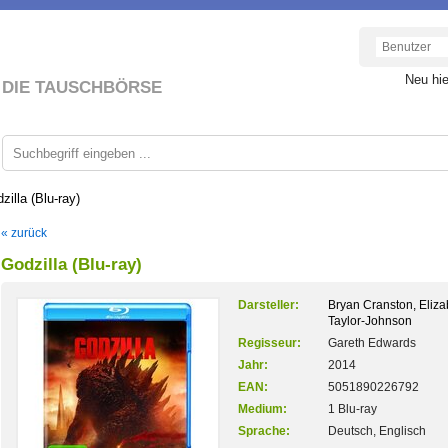
Neu hi
DIE TAUSCHBÖRSE
zilla (Blu-ray)
« zurück
Godzilla (Blu-ray)
Darsteller:
Bryan Cranston, Eliza
Taylor-Johnson
Regisseur:
Gareth Edwards
Jahr:
2014
EAN:
5051890226792
Medium:
1 Blu-ray
Sprache:
Deutsch, Englisch