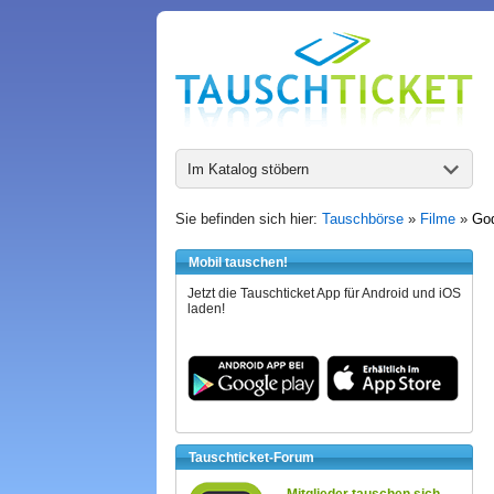
Im Katalog stöbern
Sie befinden sich hier:
Tauschbörse
»
Filme
»
God
Mobil tauschen!
Jetzt die Tauschticket App für Android und iOS
laden!
Tauschticket-Forum