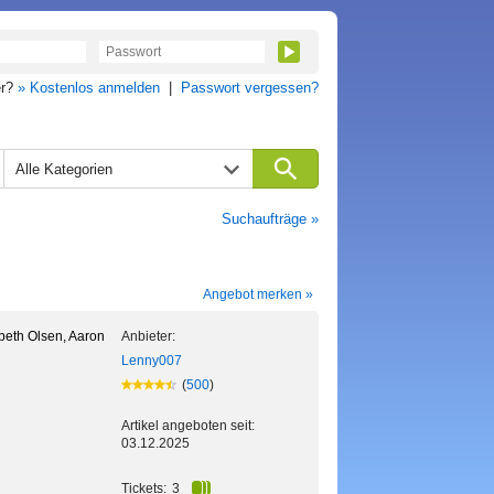
er?
» Kostenlos anmelden
|
Passwort vergessen?
Alle Kategorien
Suchaufträge »
Angebot merken »
beth Olsen, Aaron
Anbieter:
Lenny007
(
500
)
Artikel angeboten seit:
03.12.2025
Tickets:
3