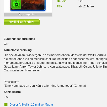
Dauer:
123
FSK:
ab 12 Jahre
Artikel anfordern
Zustandsbeschreibung
Gut
Artikelbeschreibung
Die spektakuläre Wiedergeburt des meistverehrten Monsters der Welt: Godzilla
die mitreißende Vision menschlicher Tapferkeit und riedenssehnsucht im Angesi
monumentale Godzilla entgegentreten kann, weil die Menschheit ihnen schutzlos
Godzilla mit Aaron Taylor-Johnson, Ken Watanabe, Elizabeth Olsen, Juliette Bi
Cranston in den Hauptrollen.
Pressezitat:
"Eine Hommage an den König aller Kino-Ungeheuer" (Cinema)
Schlagworte
k.A.
Dieser Artikel ist 15 mal verfügbar