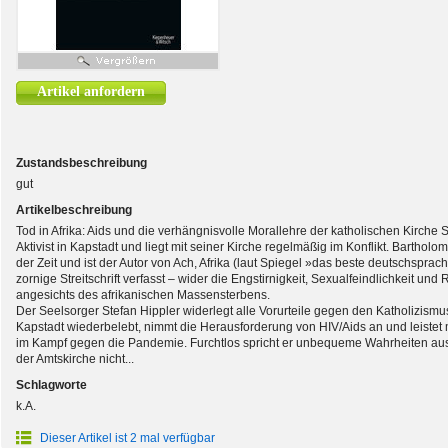
Artikel anfordern
Zustandsbeschreibung
gut
Artikelbeschreibung
Tod in Afrika: Aids und die verhängnisvolle Morallehre der katholischen Kirche S
Aktivist in Kapstadt und liegt mit seiner Kirche regelmäßig im Konflikt. Bartholo
der Zeit und ist der Autor von Ach, Afrika (laut Spiegel »das beste deutschspr
zornige Streitschrift verfasst – wider die Engstirnigkeit, Sexualfeindlichkeit un
angesichts des afrikanischen Massensterbens.
Der Seelsorger Stefan Hippler widerlegt alle Vorurteile gegen den Katholizism
Kapstadt wiederbelebt, nimmt die Herausforderung von HIV/Aids an und leistet 
im Kampf gegen die Pandemie. Furchtlos spricht er unbequeme Wahrheiten aus
der Amtskirche nicht...
Schlagworte
k.A.
Dieser Artikel ist 2 mal verfügbar