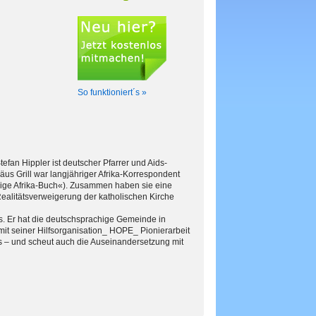
So funktioniert´s »
tefan Hippler ist deutscher Pfarrer und Aids-
mäus Grill war langjähriger Afrika-Korrespondent
achige Afrika-Buch«). Zusammen haben sie eine
d Realitätsverweigerung der katholischen Kirche
us. Er hat die deutschsprachige Gemeinde in
mit seiner Hilfsorganisation_ HOPE_ Pionierarbeit
 – und scheut auch die Auseinandersetzung mit