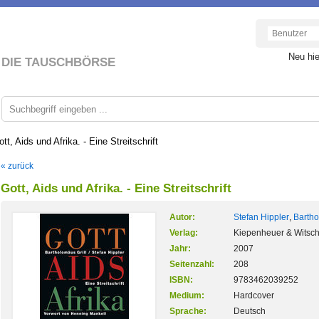
Neu hi
DIE TAUSCHBÖRSE
tt, Aids und Afrika. - Eine Streitschrift
« zurück
Gott, Aids und Afrika. - Eine Streitschrift
Autor:
Stefan Hippler
,
Bartho
Verlag:
Kiepenheuer & Witsc
Jahr:
2007
Seitenzahl:
208
ISBN:
9783462039252
Medium:
Hardcover
Sprache:
Deutsch