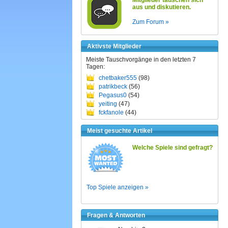
Mitglieder tauschen sich
aus und diskutieren.
Zum Forum »
Aktivste Mitglieder
Meiste Tauschvorgänge in den letzten 7
Tagen:
chetbaker555
(98)
patrikbeck
(56)
Pegasus0
(54)
yeiting
(47)
fckfanole
(44)
Meist gesuchte Artikel
Welche Spiele sind gefragt?
Top Spiele anzeigen »
Fragen & Antworten