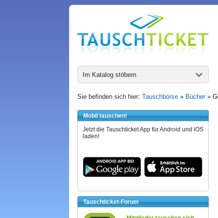
Im Katalog stöbern
Sie befinden sich hier:
Tauschbörse
»
Bücher
»
Go
Mobil tauschen!
Jetzt die Tauschticket App für Android und iOS
laden!
Tauschticket-Forum