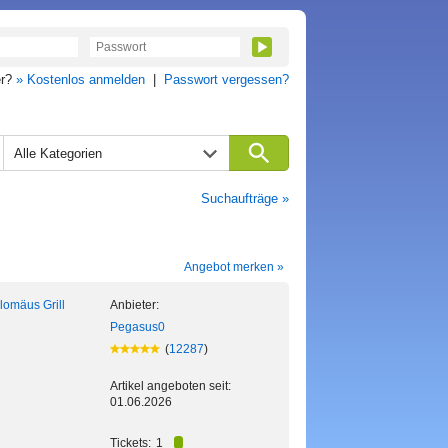
er?
» Kostenlos anmelden
|
Passwort vergessen?
Alle Kategorien
Suchaufträge »
Angebot merken »
lomäus Grill
Anbieter:
h
Pegasus0
(
12287
)
Artikel angeboten seit:
01.06.2026
Tickets:
1