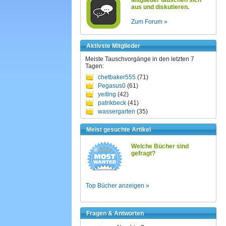
Mitglieder tauschen sich
aus und diskutieren.
Zum Forum »
Aktivste Mitglieder
Meiste Tauschvorgänge in den letzten 7
Tagen:
chetbaker555
(71)
Pegasus0
(61)
yeiting
(42)
patrikbeck
(41)
wassergarten
(35)
Meist gesuchte Artikel
Welche Bücher sind
gefragt?
Top Bücher anzeigen »
Fragen & Antworten