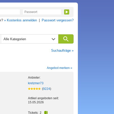
er?
» Kostenlos anmelden
|
Passwort vergessen?
Alle Kategorien
Suchaufträge »
Angebot merken »
Anbieter:
kretzmer73
(
9224
)
Artikel angeboten seit:
15.05.2026
Tickets:
2