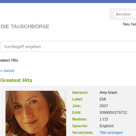
Neu hi
DIE TAUSCHBÖRSE
eatest Hits
« zurück
Greatest Hits
Interpret:
Amy Grant
Label:
EMI
Jahr:
2007
EAN:
5099950279722
Medium:
1 CD
Sprache:
Englisch
Verzeichnis:
Titel anzeigen