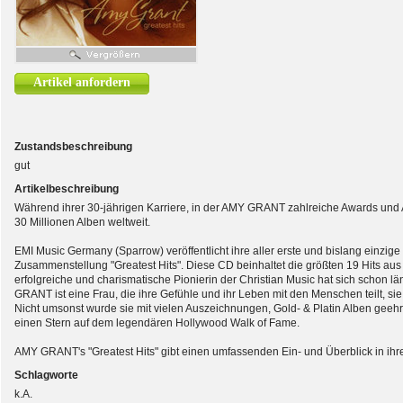
Artikel anfordern
Zustandsbeschreibung
gut
Artikelbeschreibung
Während ihrer 30-jährigen Karriere, in der AMY GRANT zahlreiche Awards und
30 Millionen Alben weltweit.
EMI Music Germany (Sparrow) veröffentlicht ihre aller erste und bislang einzi
Zusammenstellung "Greatest Hits". Diese CD beinhaltet die größten 19 Hits aus 
erfolgreiche und charismatische Pionierin der Christian Music hat sich schon lä
GRANT ist eine Frau, die ihre Gefühle und ihr Leben mit den Menschen teilt,
Nicht umsonst wurde sie mit vielen Auszeichnungen, Gold- & Platin Alben geehrt
einen Stern auf dem legendären Hollywood Walk of Fame.
AMY GRANT's "Greatest Hits" gibt einen umfassenden Ein- und Überblick in ihre 
Schlagworte
k.A.