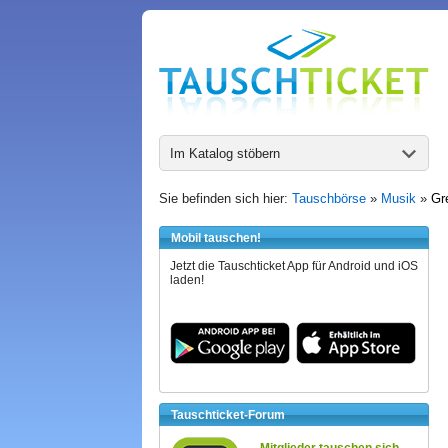
Im Katalog stöbern
Sie befinden sich hier:
Tauschbörse
»
Musik
»
Gr
Mobil tauschen!
Jetzt die Tauschticket App für Android und iOS
laden!
Tauschticket-Forum