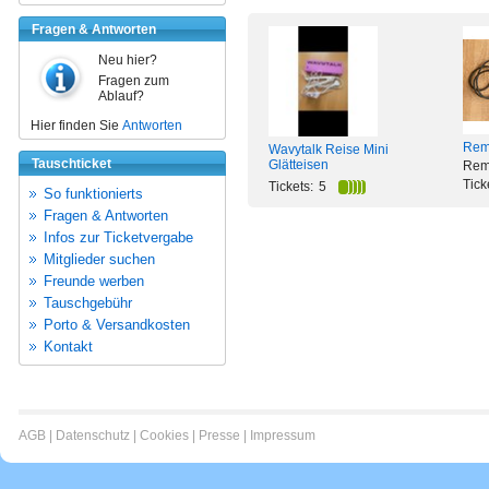
Fragen & Antworten
Neu hier?
Fragen zum
Ablauf?
Hier finden Sie
Antworten
Remi
Wavytalk Reise Mini
Tauschticket
Glätteisen
Rem
Tick
Tickets:
5
So funktionierts
Fragen & Antworten
Infos zur Ticketvergabe
Mitglieder suchen
Freunde werben
Tauschgebühr
Porto & Versandkosten
Kontakt
AGB
|
Datenschutz
|
Cookies
|
Presse
|
Impressum