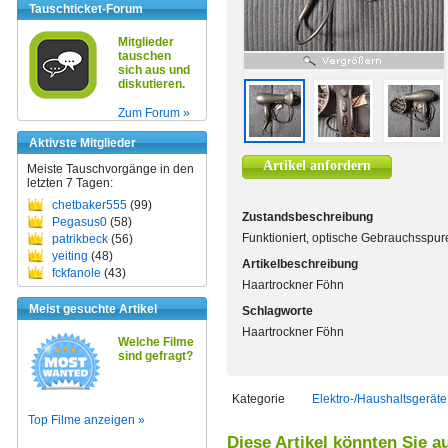
Tauschticket-Forum
Mitglieder
tauschen
sich aus und
diskutieren.
Zum Forum »
Aktivste Mitglieder
Artikel anfordern
Meiste Tauschvorgänge in den
letzten 7 Tagen:
chetbaker555
(99)
Zustandsbeschreibung
Pegasus0
(58)
Funktioniert, optische Gebrauchsspur
patrikbeck
(56)
yeiting
(48)
Artikelbeschreibung
fckfanole
(43)
Haartrockner Föhn
Meist gesuchte Artikel
Schlagworte
Haartrockner Föhn
Welche Filme
sind gefragt?
Kategorie
Elektro-/Haushaltsgeräte
Top Filme anzeigen »
Diese Artikel könnten Sie a