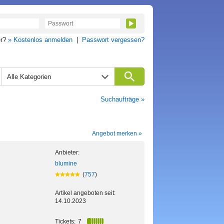
er?
» Kostenlos anmelden
|
Passwort vergessen?
Alle Kategorien
Suchaufträge »
Angebot merken »
Anbieter:
blumine
(
757
)
Artikel angeboten seit:
14.10.2023
Tickets:
7