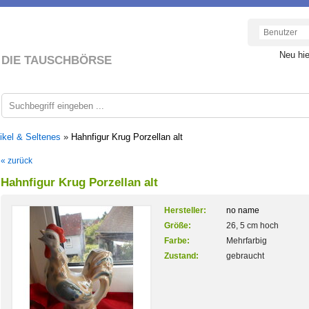
Neu hi
DIE TAUSCHBÖRSE
ikel & Seltenes
»
Hahnfigur Krug Porzellan alt
« zurück
Hahnfigur Krug Porzellan alt
Hersteller:
no name
Größe:
26, 5 cm hoch
Farbe:
Mehrfarbig
Zustand:
gebraucht