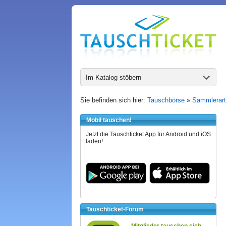
Im Katalog stöbern
Sie befinden sich hier:
Tauschbörse
»
Sammlerart
Mobil tauschen!
Jetzt die Tauschticket App für Android und iOS
laden!
Tauschticket-Forum