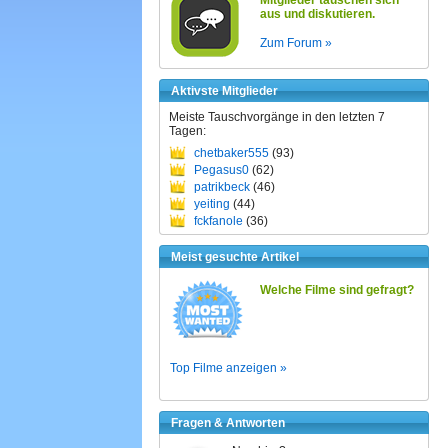
Mitglieder tauschen sich
aus und diskutieren.
Zum Forum »
Aktivste Mitglieder
Meiste Tauschvorgänge in den letzten 7
Tagen:
chetbaker555
(93)
Pegasus0
(62)
patrikbeck
(46)
yeiting
(44)
fckfanole
(36)
Meist gesuchte Artikel
Welche Filme sind gefragt?
Top Filme anzeigen »
Fragen & Antworten