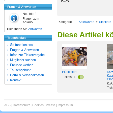
k.A.
Fragen & Antworten
Neu hier?
Fragen zum
Kategorie
Spielwaren
>
Stofftiere
Ablauf?
Hier finden Sie
Antworten
Diese Artikel k
Tauschticket
So funktionierts
Fragen & Antworten
Infos zur Ticketvergabe
Mitglieder suchen
Freunde werben
Tauschgebühr
Plüschtiere
Katz
Porto & Versandkosten
Katz
Tickets:
4
Glö
Kontakt
K. A.
Tick
AGB
|
Datenschutz
|
Cookies
|
Presse
|
Impressum