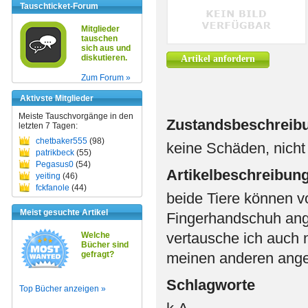
Tauschticket-Forum
Mitglieder
tauschen
sich aus und
diskutieren.
Artikel anfordern
Zum Forum »
Aktivste Mitglieder
Meiste Tauschvorgänge in den
Zustandsbeschreib
letzten 7 Tagen:
chetbaker555
(98)
keine Schäden, nicht
patrikbeck
(55)
Pegasus0
(54)
Artikelbeschreibun
yeiting
(46)
fckfanole
(44)
beide Tiere können 
Meist gesuchte Artikel
Fingerhandschuh ang
vertausche ich auch 
Welche
Bücher sind
gefragt?
meinen anderen ange
Schlagworte
Top Bücher anzeigen »