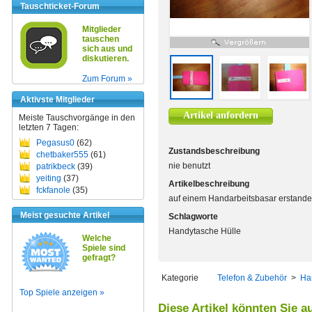
Tauschticket-Forum
Mitglieder
tauschen
sich aus und
diskutieren.
Zum Forum »
Aktivste Mitglieder
Artikel anfordern
Meiste Tauschvorgänge in den
letzten 7 Tagen:
Pegasus0
(62)
Zustandsbeschreibung
chetbaker555
(61)
nie benutzt
patrikbeck
(39)
yeiting
(37)
Artikelbeschreibung
fckfanole
(35)
auf einem Handarbeitsbasar erstande
Meist gesuchte Artikel
Schlagworte
Handytasche Hülle
Welche
Spiele sind
gefragt?
Kategorie
Telefon & Zubehör
>
Ha
Top Spiele anzeigen »
Diese Artikel könnten Sie a