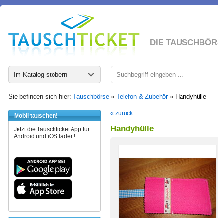
DIE TAUSCHBÖR
Im Katalog stöbern
Sie befinden sich hier:
Tauschbörse
»
Telefon & Zubehör
»
Handyhülle
« zurück
Mobil tauschen!
Handyhülle
Jetzt die Tauschticket App für
Android und iOS laden!