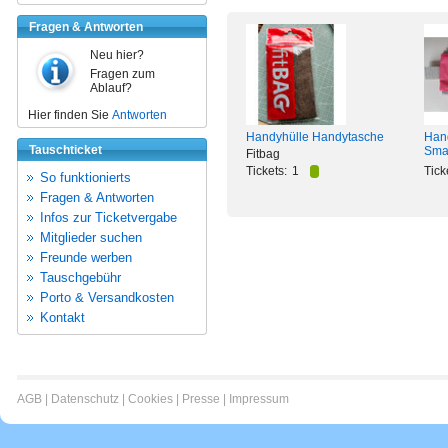
Fragen & Antworten
Neu hier?
Fragen zum
Ablauf?
Hier finden Sie
Antworten
Hand
Handyhülle Handytasche
Tauschticket
Smar
Fitbag
Tick
Tickets:
1
So funktionierts
Fragen & Antworten
Infos zur Ticketvergabe
Mitglieder suchen
Freunde werben
Tauschgebühr
Porto & Versandkosten
Kontakt
AGB
|
Datenschutz
|
Cookies
|
Presse
|
Impressum