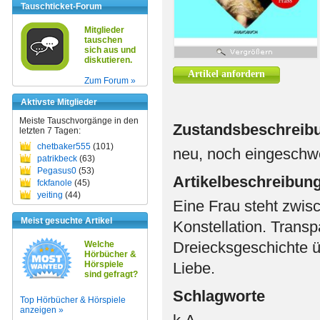
Tauschticket-Forum
Mitglieder
tauschen
sich aus und
diskutieren.
Artikel anfordern
Zum Forum »
Aktivste Mitglieder
Meiste Tauschvorgänge in den
Zustandsbeschreib
letzten 7 Tagen:
chetbaker555
(101)
neu, noch eingeschw
patrikbeck
(63)
Pegasus0
(53)
Artikelbeschreibun
fckfanole
(45)
yeiting
(44)
Eine Frau steht zwi
Meist gesuchte Artikel
Konstellation. Transp
Dreiecksgeschichte ü
Welche
Hörbücher &
Hörspiele
Liebe.
sind gefragt?
Schlagworte
Top Hörbücher & Hörspiele
anzeigen »