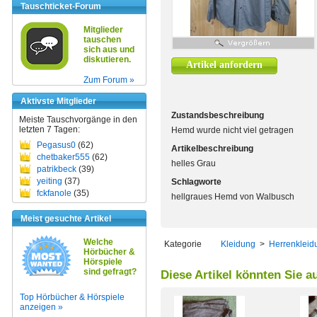
Tauschticket-Forum
Mitglieder
tauschen
sich aus und
diskutieren.
Artikel anfordern
Zum Forum »
Aktivste Mitglieder
Zustandsbeschreibung
Meiste Tauschvorgänge in den
letzten 7 Tagen:
Hemd wurde nicht viel getragen
Pegasus0
(62)
Artikelbeschreibung
chetbaker555
(62)
helles Grau
patrikbeck
(39)
yeiting
(37)
Schlagworte
fckfanole
(35)
hellgraues Hemd von Walbusch
Meist gesuchte Artikel
Welche
Kategorie
Kleidung
>
Herrenkleid
Hörbücher &
Hörspiele
sind gefragt?
Diese Artikel könnten Sie a
Top Hörbücher & Hörspiele
anzeigen »