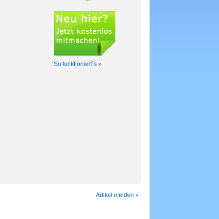
So funktioniert´s »
Artikel melden »