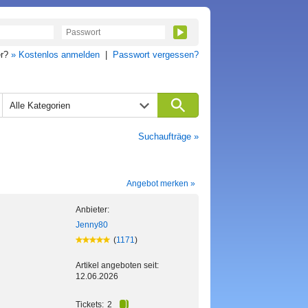
er?
» Kostenlos anmelden
|
Passwort vergessen?
Alle Kategorien
Suchaufträge »
Angebot merken »
Anbieter:
Jenny80
(
1171
)
Artikel angeboten seit:
12.06.2026
Tickets:
2