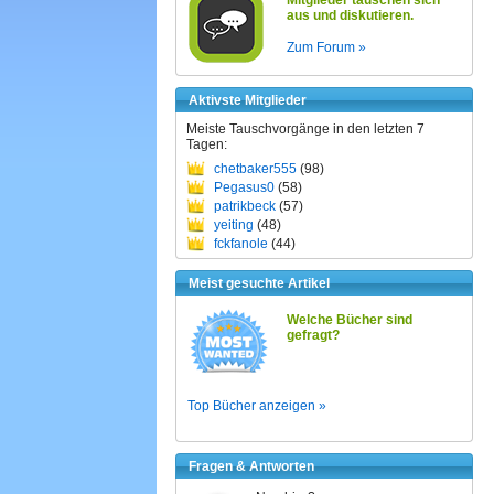
Mitglieder tauschen sich
aus und diskutieren.
Zum Forum »
Aktivste Mitglieder
Meiste Tauschvorgänge in den letzten 7
Tagen:
chetbaker555
(98)
Pegasus0
(58)
patrikbeck
(57)
yeiting
(48)
fckfanole
(44)
Meist gesuchte Artikel
Welche Bücher sind
gefragt?
Top Bücher anzeigen »
Fragen & Antworten