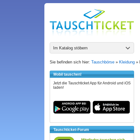
Im Katalog stöbern
Sie befinden sich hier:
Tauschbörse
»
Kleidung
»
Mobil tauschen!
Jetzt die Tauschticket App für Android und iOS
laden!
Tauschticket-Forum