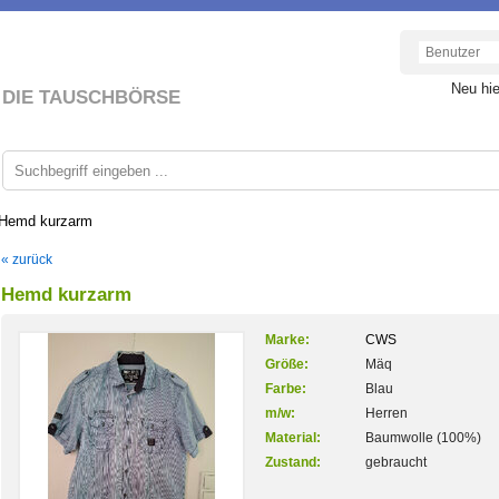
Neu hi
DIE TAUSCHBÖRSE
Hemd kurzarm
« zurück
Hemd kurzarm
Marke:
CWS
Größe:
Mäq
Farbe:
Blau
m/w:
Herren
Material:
Baumwolle (100%)
Zustand:
gebraucht