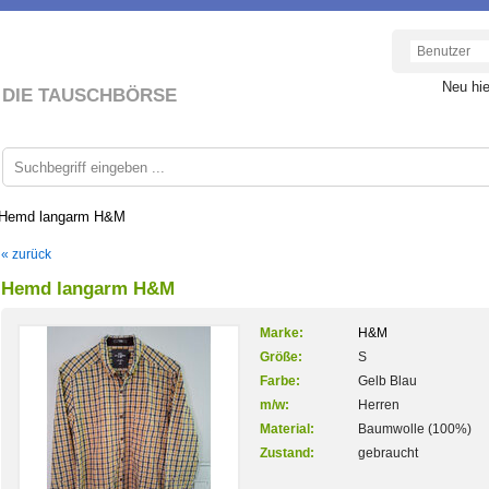
Neu hi
DIE TAUSCHBÖRSE
Hemd langarm H&M
« zurück
Hemd langarm H&M
Marke:
H&M
Größe:
S
Farbe:
Gelb Blau
m/w:
Herren
Material:
Baumwolle (100%)
Zustand:
gebraucht