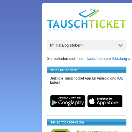
Im Katalog stöbern
Sie befinden sich hier:
Tauschbörse
»
Kleidung
»
Mobil tauschen!
Jetzt die Tauschticket App für Android und iOS
laden!
Tauschticket-Forum