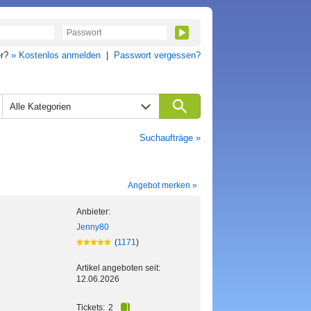
er?
» Kostenlos anmelden
|
Passwort vergessen?
Alle Kategorien
Suchaufträge »
Angebot merken »
Anbieter:
Jenny80
(
1171
)
Artikel angeboten seit:
12.06.2026
Tickets:
2