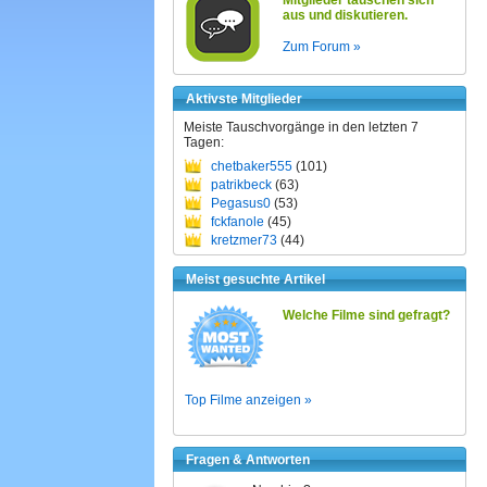
Mitglieder tauschen sich
aus und diskutieren.
Zum Forum »
Aktivste Mitglieder
Meiste Tauschvorgänge in den letzten 7
Tagen:
chetbaker555
(101)
patrikbeck
(63)
Pegasus0
(53)
fckfanole
(45)
kretzmer73
(44)
Meist gesuchte Artikel
Welche Filme sind gefragt?
Top Filme anzeigen »
Fragen & Antworten