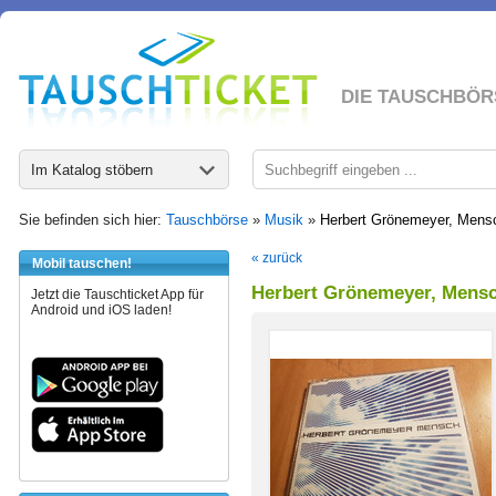
DIE TAUSCHBÖR
Im Katalog stöbern
Sie befinden sich hier:
Tauschbörse
»
Musik
»
Herbert Grönemeyer, Mens
« zurück
Mobil tauschen!
Herbert Grönemeyer, Mens
Jetzt die Tauschticket App für
Android und iOS laden!