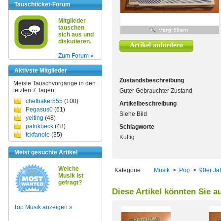
Tauschticket-Forum
Mitglieder
tauschen
sich aus und
diskutieren.
Artikel anfordern
Zum Forum »
Aktivste Mitglieder
Zustandsbeschreibung
Meiste Tauschvorgänge in den
letzten 7 Tagen:
Guter Gebrauchter Zustand
chetbaker555
(100)
Artikelbeschreibung
Pegasus0
(61)
Siehe Bild
yeiting
(48)
patrikbeck
(48)
Schlagworte
fckfanole
(35)
Kultig
Meist gesuchte Artikel
Welche
Kategorie
Musik
>
Pop
>
90er Ja
Musik ist
gefragt?
Diese Artikel könnten Sie a
Top Musik anzeigen »