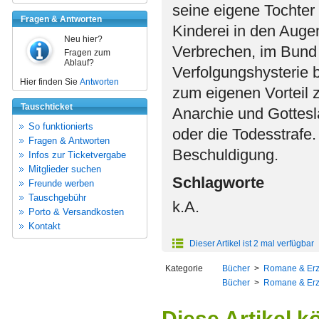
seine eigene Tochter
Fragen & Antworten
Kinderei in den Aug
Neu hier?
Verbrechen, im Bund 
Fragen zum
Ablauf?
Verfolgungshysterie b
Hier finden Sie
Antworten
zum eigenen Vorteil z
Tauschticket
Anarchie und Gotteslä
So funktionierts
oder die Todesstrafe
Fragen & Antworten
Beschuldigung.
Infos zur Ticketvergabe
Mitglieder suchen
Schlagworte
Freunde werben
Tauschgebühr
k.A.
Porto & Versandkosten
Kontakt
Dieser Artikel ist 2 mal verfügbar
Kategorie
Bücher
>
Romane & Er
Bücher
>
Romane & Er
Diese Artikel k