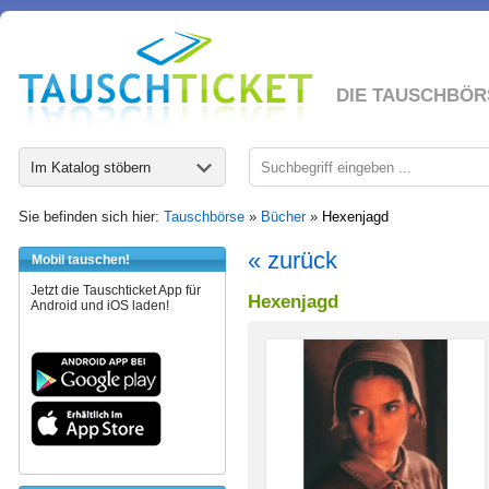
DIE TAUSCHBÖR
Im Katalog stöbern
Sie befinden sich hier:
Tauschbörse
»
Bücher
»
Hexenjagd
« zurück
Mobil tauschen!
Jetzt die Tauschticket App für
Hexenjagd
Android und iOS laden!