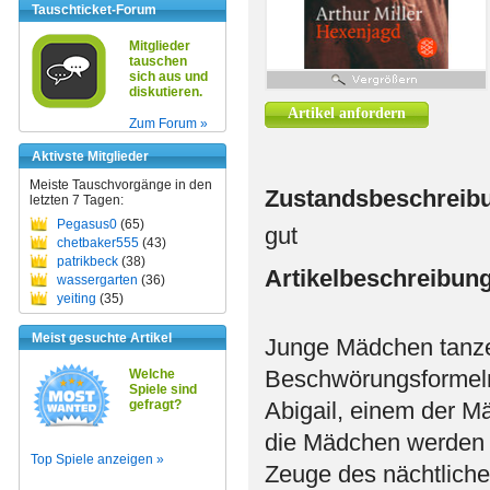
Tauschticket-Forum
Mitglieder
tauschen
sich aus und
diskutieren.
Artikel anfordern
Zum Forum »
Aktivste Mitglieder
Meiste Tauschvorgänge in den
Zustandsbeschreib
letzten 7 Tagen:
Pegasus0
(65)
gut
chetbaker555
(43)
patrikbeck
(38)
Artikelbeschreibun
wassergarten
(36)
yeiting
(35)
Meist gesuchte Artikel
Junge Mädchen tanzen
Beschwörungsformeln
Welche
Spiele sind
gefragt?
Abigail, einem der M
die Mädchen werden b
Top Spiele anzeigen »
Zeuge des nächtlich