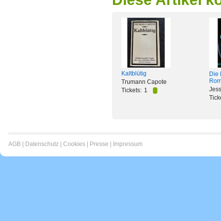
Kaltblütig
Die 
Rom
Trumann Capote
Jess
Tickets:
1
Tick
AGB
|
Datenschutz
|
Cookies
|
Presse
|
Impressum