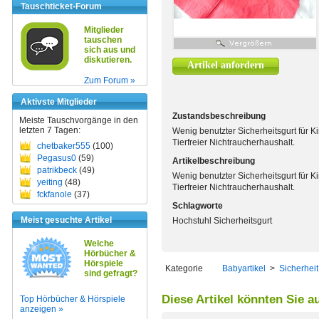
Tauschticket-Forum
Mitglieder
tauschen
sich aus und
diskutieren.
Artikel anfordern
Zum Forum »
Aktivste Mitglieder
Zustandsbeschreibung
Meiste Tauschvorgänge in den
letzten 7 Tagen:
Wenig benutzter Sicherheitsgurt für K
Tierfreier Nichtraucherhaushalt.
chetbaker555
(100)
Pegasus0
(59)
Artikelbeschreibung
patrikbeck
(49)
Wenig benutzter Sicherheitsgurt für K
yeiting
(48)
Tierfreier Nichtraucherhaushalt.
fckfanole
(37)
Schlagworte
Meist gesuchte Artikel
Hochstuhl Sicherheitsgurt
Welche
Hörbücher &
Hörspiele
Kategorie
Babyartikel
>
Sicherheit
sind gefragt?
Diese Artikel könnten Sie a
Top Hörbücher & Hörspiele
anzeigen »