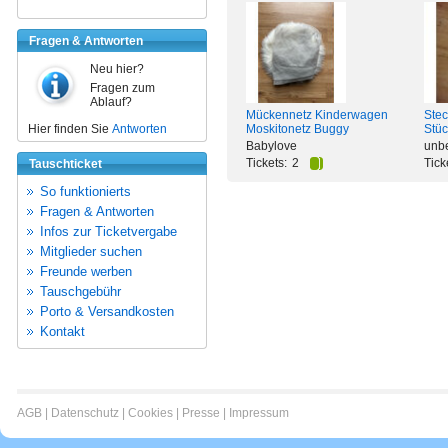
Fragen & Antworten
Neu hier?
Fragen zum
Ablauf?
Mückennetz Kinderwagen
Stec
Hier finden Sie
Antworten
Moskitonetz Buggy
Stüc
Babylove
unb
Tickets:
2
Tick
Tauschticket
So funktionierts
Fragen & Antworten
Infos zur Ticketvergabe
Mitglieder suchen
Freunde werben
Tauschgebühr
Porto & Versandkosten
Kontakt
AGB
|
Datenschutz
|
Cookies
|
Presse
|
Impressum