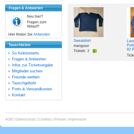
Fragen & Antworten
Neu hier?
Fragen zum
Ablauf?
Hier finden Sie
Antworten
Sweatshirt
Lang
Tauschticket
Pull
manguun
92 P
Tickets:
2
So funktionierts
Tick
Fragen & Antworten
Infos zur Ticketvergabe
Mitglieder suchen
Freunde werben
Tauschgebühr
Porto & Versandkosten
Kontakt
AGB
|
Datenschutz
|
Cookies
|
Presse
|
Impressum