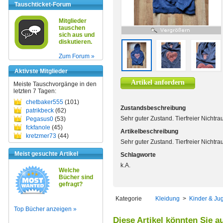
Tauschticket-Forum
Mitglieder
tauschen
sich aus und
diskutieren.
Zum Forum »
Aktivste Mitglieder
Artikel anfordern
Meiste Tauschvorgänge in den
letzten 7 Tagen:
chetbaker555
(101)
Zustandsbeschreibung
patrikbeck
(62)
Sehr guter Zustand. Tierfreier Nichtr
Pegasus0
(53)
fckfanole
(45)
Artikelbeschreibung
kretzmer73
(44)
Sehr guter Zustand. Tierfreier Nichtr
Meist gesuchte Artikel
Schlagworte
k.A.
Welche
Bücher sind
gefragt?
Kategorie
Kleidung
>
Kinder & Ju
Top Bücher anzeigen »
Diese Artikel könnten Sie a