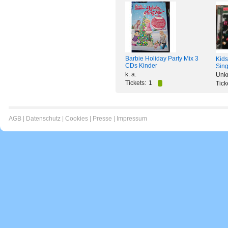
Barbie Holiday Party Mix 3
Kids
CDs Kinder
Sin
k. a.
Unkn
Tickets:
1
Tick
AGB
|
Datenschutz
|
Cookies
|
Presse
|
Impressum