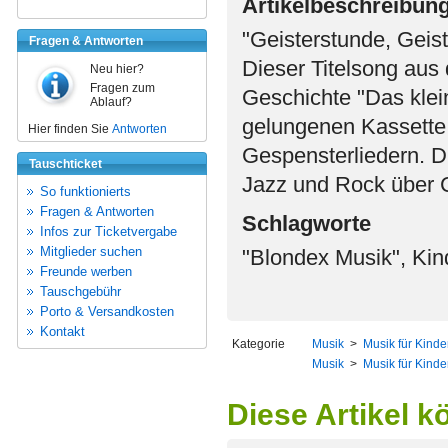
Artikelbeschreibun
"Geisterstunde, Geist
Fragen & Antworten
Dieser Titelsong aus 
Neu hier?
Fragen zum
Geschichte "Das klein
Ablauf?
gelungenen Kassette mi
Hier finden Sie
Antworten
Gespensterliedern. D
Tauschticket
Jazz und Rock über C
So funktionierts
Fragen & Antworten
Schlagworte
Infos zur Ticketvergabe
Mitglieder suchen
"Blondex Musik", Kind
Freunde werben
Tauschgebühr
Porto & Versandkosten
Kontakt
Kategorie
Musik
>
Musik für Kinde
Musik
>
Musik für Kinde
Diese Artikel k