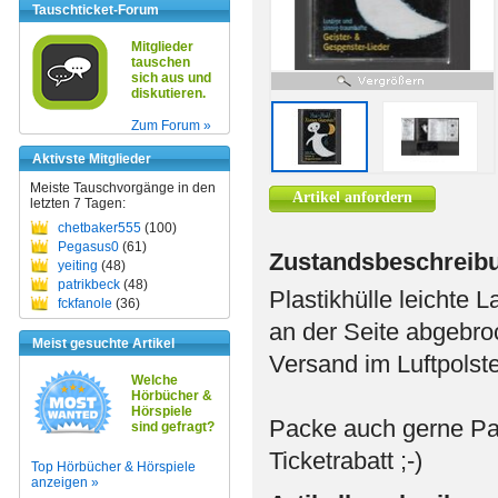
Tauschticket-Forum
Mitglieder
tauschen
sich aus und
diskutieren.
Zum Forum »
Aktivste Mitglieder
Meiste Tauschvorgänge in den
Artikel anfordern
letzten 7 Tagen:
chetbaker555
(100)
Pegasus0
(61)
Zustandsbeschreib
yeiting
(48)
patrikbeck
(48)
Plastikhülle leichte 
fckfanole
(36)
an der Seite abgebroc
Meist gesuchte Artikel
Versand im Luftpolste
Welche
Hörbücher &
Hörspiele
Packe auch gerne Pa
sind gefragt?
Ticketrabatt ;-)
Top Hörbücher & Hörspiele
anzeigen »