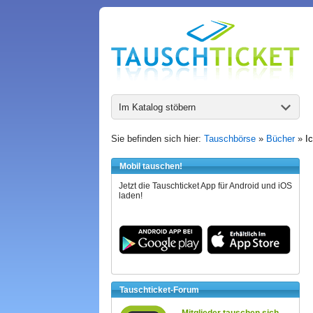
Im Katalog stöbern
Sie befinden sich hier:
Tauschbörse
»
Bücher
»
I
Mobil tauschen!
Jetzt die Tauschticket App für Android und iOS
laden!
Tauschticket-Forum