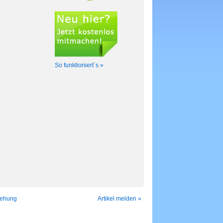
So funktioniert´s »
iehung
Artikel melden »