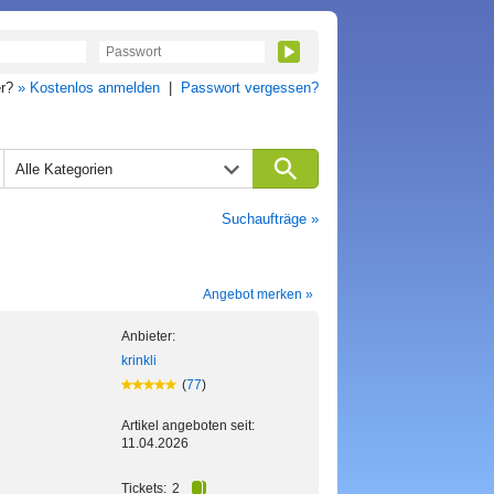
er?
» Kostenlos anmelden
|
Passwort vergessen?
Alle Kategorien
Suchaufträge »
Angebot merken »
Anbieter:
krinkli
(
77
)
Artikel angeboten seit:
11.04.2026
Tickets:
2