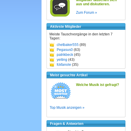
Mitglieder tauschen sich
aus und diskutieren.
Zum Forum »
Aktivste Mitglieder
Meiste Tauschvorgänge in den letzten 7
Tagen:
chetbaker555
(89)
Pegasus0
(63)
patrikbeck
(45)
yeiting
(43)
fckfanole
(35)
Meist gesuchte Artikel
Welche Musik ist gefragt?
Top Musik anzeigen »
Fragen & Antworten