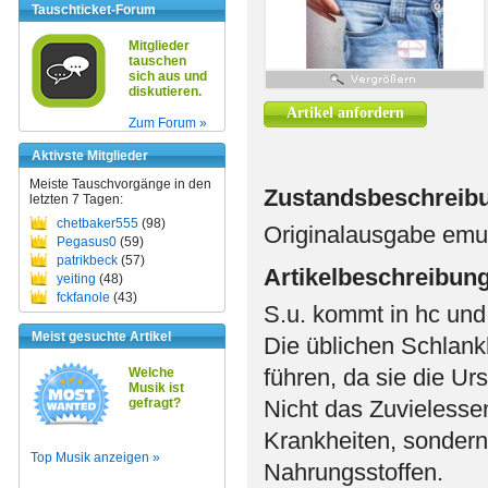
Tauschticket-Forum
Mitglieder
tauschen
sich aus und
diskutieren.
Artikel anfordern
Zum Forum »
Aktivste Mitglieder
Meiste Tauschvorgänge in den
Zustandsbeschreib
letzten 7 Tagen:
chetbaker555
(98)
Originalausgabe emu,
Pegasus0
(59)
patrikbeck
(57)
Artikelbeschreibun
yeiting
(48)
fckfanole
(43)
S.u. kommt in hc un
Meist gesuchte Artikel
Die üblichen Schlank
führen, da sie die Ur
Welche
Musik ist
gefragt?
Nicht das Zuvielesse
Krankheiten, sondern
Top Musik anzeigen »
Nahrungsstoffen.