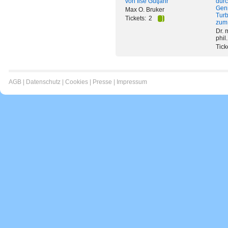
von Ilse Gutjahr
durc
Gen
Max O. Bruker
Turb
Tickets:
2
zum 
Dr. 
phil
Tick
AGB
|
Datenschutz
|
Cookies
|
Presse
|
Impressum