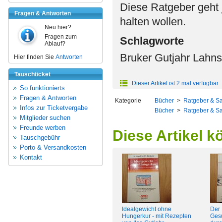
Diese Ratgeber geht 
Fragen & Antworten
halten wollen.
Neu hier?
Fragen zum
Schlagworte
Ablauf?
Bruker Gutjahr Lahn
Hier finden Sie
Antworten
Tauschticket
Dieser Artikel ist 2 mal verfügbar
So funktionierts
Fragen & Antworten
Kategorie
Bücher
>
Ratgeber & S
Infos zur Ticketvergabe
Bücher
>
Ratgeber & S
Mitglieder suchen
Freunde werben
Diese Artikel k
Tauschgebühr
Porto & Versandkosten
Kontakt
Idealgewicht ohne
Der 
Hungerkur - mit Rezepten
Ges