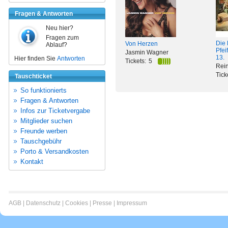
Fragen & Antworten
Neu hier?
Fragen zum
Die 
Von Herzen
Ablauf?
Pfei
Jasmin Wagner
13.
Hier finden Sie
Antworten
Tickets:
5
Rei
Tick
Tauschticket
So funktionierts
Fragen & Antworten
Infos zur Ticketvergabe
Mitglieder suchen
Freunde werben
Tauschgebühr
Porto & Versandkosten
Kontakt
AGB
|
Datenschutz
|
Cookies
|
Presse
|
Impressum