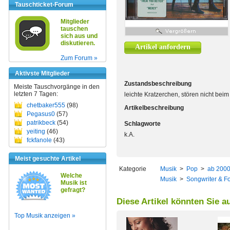
Tauschticket-Forum
Mitglieder
tauschen
sich aus und
diskutieren.
Artikel anfordern
Zum Forum »
Aktivste Mitglieder
Zustandsbeschreibung
Meiste Tauschvorgänge in den
letzten 7 Tagen:
leichte Kratzerchen, stören nicht bei
chetbaker555
(98)
Artikelbeschreibung
Pegasus0
(57)
patrikbeck
(54)
Schlagworte
yeiting
(46)
k.A.
fckfanole
(43)
Meist gesuchte Artikel
Kategorie
Musik
>
Pop
>
ab 200
Welche
Musik
>
Songwriter & Fo
Musik ist
gefragt?
Diese Artikel könnten Sie a
Top Musik anzeigen »