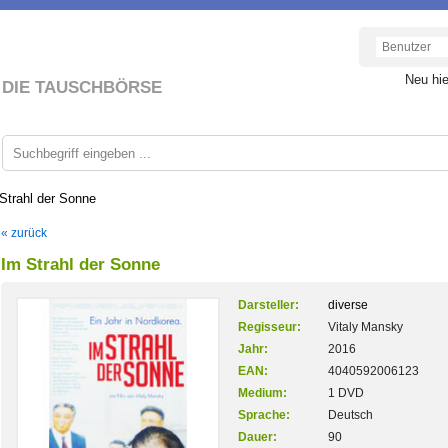
Neu hi
DIE TAUSCHBÖRSE
Strahl der Sonne
« zurück
Im Strahl der Sonne
Darsteller:
diverse
Regisseur:
Vitaly Mansky
Jahr:
2016
EAN:
4040592006123
Medium:
1 DVD
Sprache:
Deutsch
Dauer:
90