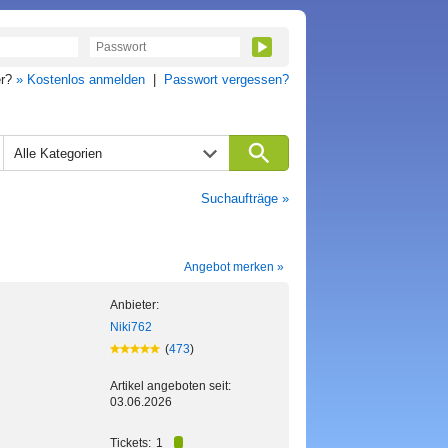
er?
» Kostenlos anmelden
|
Passwort vergessen?
Alle Kategorien
Suchaufträge »
Angebot merken »
Anbieter:
Niki762
(
473
)
Artikel angeboten seit:
03.06.2026
Tickets:
1