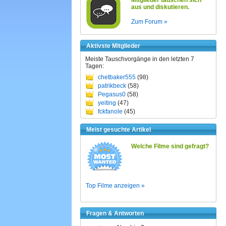
Mitglieder tauschen sich
aus und diskutieren.
Zum Forum »
Aktivste Mitglieder
Meiste Tauschvorgänge in den letzten 7
Tagen:
chetbaker555
(98)
patrikbeck
(58)
Pegasus0
(58)
yeiting
(47)
fckfanole
(45)
Meist gesuchte Artikel
Welche Filme sind gefragt?
Top Filme anzeigen »
Fragen & Antworten