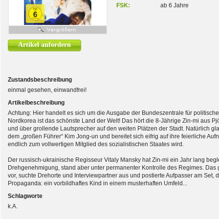
FSK:
ab 6 Jahre
Artikel anfordern
Zustandsbeschreibung
einmal gesehen, einwandfrei!
Artikelbeschreibung
Achtung: Hier handelt es sich um die Ausgabe der Bundeszentrale für politische 
Nordkorea ist das schönste Land der Welt! Das hört die 8-Jährige Zin-mi aus Pj
und über grollende Lautsprecher auf den weiten Plätzen der Stadt. Natürlich gla
dem „großen Führer“ Kim Jong-un und bereitet sich eifrig auf ihre feierliche Au
endlich zum vollwertigen Mitglied des sozialistischen Staates wird.
Der russisch-ukrainische Regisseur Vitaly Mansky hat Zin-mi ein Jahr lang begleit
Drehgenehmigung, stand aber unter permanenter Kontrolle des Regimes. Das g
vor, suchte Drehorte und Interviewpartner aus und postierte Aufpasser am Set, di
Propaganda: ein vorbildhaftes Kind in einem musterhaften Umfeld...
Schlagworte
k.A.