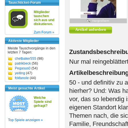
Tauschticket-Forum
Mitglieder
tauschen
sich aus und
diskutieren.
Artikel anfordern
Zum Forum »
Aktivste Mitglieder
Meiste Tauschvorgänge in den
Zustandsbeschreib
letzten 7 Tagen:
chetbaker555
(98)
Nur mal reingeblätter
patrikbeck
(56)
Pegasus0
(54)
Artikelbeschreibun
yeiting
(47)
fckfanole
(44)
50 - und definitiv zu
Meist gesuchte Artikel
hierher? Und: Was ha
vor, das so lebendig 
Welche
Spiele sind
gefragt?
eigenen Standort klar
Themen nach, die sich
Top Spiele anzeigen »
Familie, Freundschaft