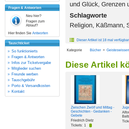
und Glück, Grenzen u
Fragen & Antworten
Schlagworte
Neu hier?
Fragen zum
Religion, Käßmann, 
Ablauf?
Hier finden Sie
Antworten
Dieser Artikel ist 18 mal verfügbar
Tauschticket
Kategorie
Bücher
>
Geisteswissen
So funktionierts
Fragen & Antworten
Diese Artikel k
Infos zur Ticketvergabe
Mitglieder suchen
Freunde werben
Tauschgebühr
Porto & Versandkosten
Kontakt
Zwischen Zwölf und Mittag -
Juge
Geschichten - Gedanken -
Alfo
Gebete
Bal
Friedrich Dietz
Tick
Tickets:
1