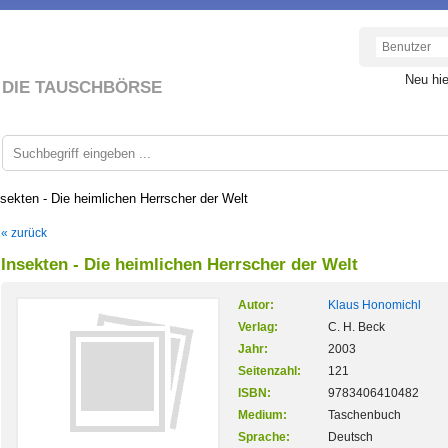
Neu hi
DIE TAUSCHBÖRSE
nsekten - Die heimlichen Herrscher der Welt
« zurück
Insekten - Die heimlichen Herrscher der Welt
Autor:
Klaus Honomichl
Verlag:
C. H. Beck
Jahr:
2003
Seitenzahl:
121
ISBN:
9783406410482
Medium:
Taschenbuch
Sprache:
Deutsch