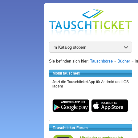
Im Katalog stöbern
Sie befinden sich hier:
Tauschbörse
»
Bücher
»
I
Mobil tauschen!
Jetzt die Tauschticket App für Android und iOS
laden!
Tauschticket-Forum