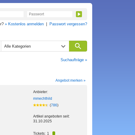
er?
» Kostenlos anmelden
|
Passwort vergessen?
Alle Kategorien
Suchaufträge »
Angebot merken »
Anbieter:
mmechthild
(
786
)
Artikel angeboten seit:
31.10.2025
Tickets:
1