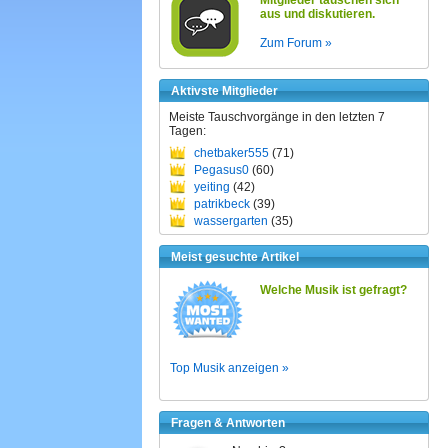
Mitglieder tauschen sich
aus und diskutieren.
Zum Forum »
Aktivste Mitglieder
Meiste Tauschvorgänge in den letzten 7
Tagen:
chetbaker555
(71)
Pegasus0
(60)
yeiting
(42)
patrikbeck
(39)
wassergarten
(35)
Meist gesuchte Artikel
Welche Musik ist gefragt?
Top Musik anzeigen »
Fragen & Antworten