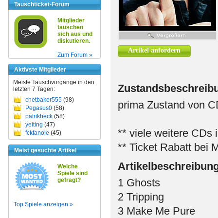
Tauschticket-Forum
Mitglieder
tauschen
sich aus und
diskutieren.
Artikel anfordern
Zum Forum »
Aktivste Mitglieder
Meiste Tauschvorgänge in den
Zustandsbeschreib
letzten 7 Tagen:
chetbaker555
(98)
prima Zustand von 
Pegasus0
(58)
patrikbeck
(58)
yeiting
(47)
** viele weitere CDs 
fckfanole
(45)
** Ticket Rabatt bei 
Meist gesuchte Artikel
Artikelbeschreibun
Welche
Spiele sind
gefragt?
1 Ghosts
2 Tripping
Top Spiele anzeigen »
3 Make Me Pure