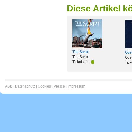
Diese Artikel k
The Script
Quee
The Script
Que
Tickets:
1
Tick
AGB
|
Datenschutz
|
Cookies
|
Presse
|
Impressum