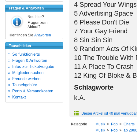
4 Spread Your Wings
Fragen & Antworten
5 Advertising Space
Neu hier?
6 Please Don't Die
Fragen zum
Ablauf?
7 Your Gay Friend
Hier finden Sie
Antworten
8 Sin Sin Sin
Tauschticket
9 Random Acts Of K
So funktionierts
10 The Trouble With
Fragen & Antworten
11 A Place To Crash
Infos zur Ticketvergabe
Mitglieder suchen
12 King Of Bloke & B
Freunde werben
Tauschgebühr
Schlagworte
Porto & Versandkosten
k.A.
Kontakt
Dieser Artikel ist 40 mal verfügbar
Kategorie
Musik
>
Pop
>
Charts
Musik
>
Pop
>
ab 200