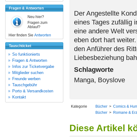
Fragen & Antworten
Der Angestellte Kondo
Neu hier?
eines Tages zufällig
Fragen zum
Ablauf?
eine andere Welt vers
Hier finden Sie
Antworten
eben dort hart weiter
Tauschticket
den Anführer des Rit
So funktionierts
Liebesbeziehung bahn
Fragen & Antworten
Infos zur Ticketvergabe
Schlagworte
Mitglieder suchen
Manga, Boyslove
Freunde werben
Tauschgebühr
Porto & Versandkosten
Kontakt
Kategorie
Bücher
>
Comics & Hu
Bücher
>
Romane & Er
Diese Artikel k