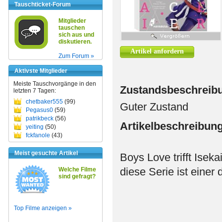
Tauschticket-Forum
Mitglieder
tauschen
sich aus und
diskutieren.
Artikel anfordern
Zum Forum »
Aktivste Mitglieder
Meiste Tauschvorgänge in den
Zustandsbeschreib
letzten 7 Tagen:
chetbaker555
(99)
Guter Zustand
Pegasus0
(59)
patrikbeck
(56)
Artikelbeschreibun
yeiting
(50)
fckfanole
(43)
Meist gesuchte Artikel
Boys Love trifft Isek
diese Serie ist einer
Welche Filme
sind gefragt?
Top Filme anzeigen »