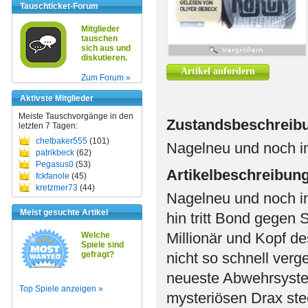
Tauschticket-Forum
Mitglieder
tauschen
sich aus und
diskutieren.
Artikel anfordern
Zum Forum »
Aktivste Mitglieder
Meiste Tauschvorgänge in den
Zustandsbeschreib
letzten 7 Tagen:
chetbaker555
(101)
Nagelneu und noch in
patrikbeck
(62)
Pegasus0
(53)
Artikelbeschreibun
fckfanole
(45)
kretzmer73
(44)
Nagelneu und noch in 
Meist gesuchte Artikel
hin tritt Bond gegen 
Millionär und Kopf de
Welche
Spiele sind
gefragt?
nicht so schnell verg
neueste Abwehrsystem
Top Spiele anzeigen »
mysteriösen Drax ste