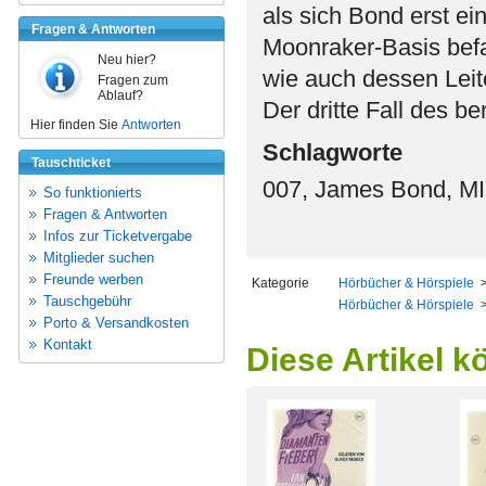
als sich Bond erst e
Fragen & Antworten
Moonraker-Basis befa
Neu hier?
wie auch dessen Leite
Fragen zum
Ablauf?
Der dritte Fall des 
Hier finden Sie
Antworten
Schlagworte
Tauschticket
007, James Bond, MI
So funktionierts
Fragen & Antworten
Infos zur Ticketvergabe
Mitglieder suchen
Freunde werben
Kategorie
Hörbücher & Hörspiele
Tauschgebühr
Hörbücher & Hörspiele
Porto & Versandkosten
Kontakt
Diese Artikel k