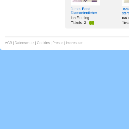
James Bond -
Jam
Diamantenfieber
ster
Ian Fleming
Ian 
Tickets:
3
Tick
AGB
|
Datenschutz
|
Cookies
|
Presse
|
Impressum