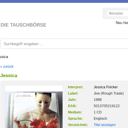
Neu hi
DIE TAUSCHBÖRSE
ssica
« zurück
Jessica
Interpret:
Jessica Folcker
Label:
Jive (Rough Trade)
Jahr:
1998
EAN:
5013705219122
Medium:
1 CD
Sprache:
Englisch
Verzeichnis:
Titel anzeigen