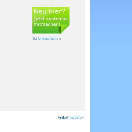
So funktioniert´s »
Artikel melden »