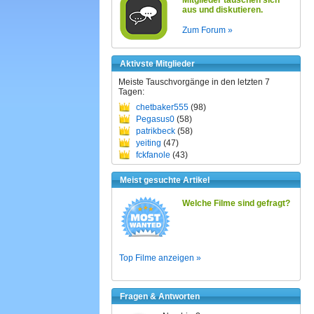
Mitglieder tauschen sich
aus und diskutieren.
Zum Forum »
Aktivste Mitglieder
Meiste Tauschvorgänge in den letzten 7
Tagen:
chetbaker555
(98)
Pegasus0
(58)
patrikbeck
(58)
yeiting
(47)
fckfanole
(43)
Meist gesuchte Artikel
Welche Filme sind gefragt?
Top Filme anzeigen »
Fragen & Antworten