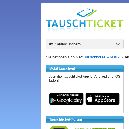
Im Katalog stöbern
Sie befinden sich hier:
Tauschbörse
»
Musik
»
Je
Mobil tauschen!
Jetzt die Tauschticket App für Android und iOS
laden!
Tauschticket-Forum