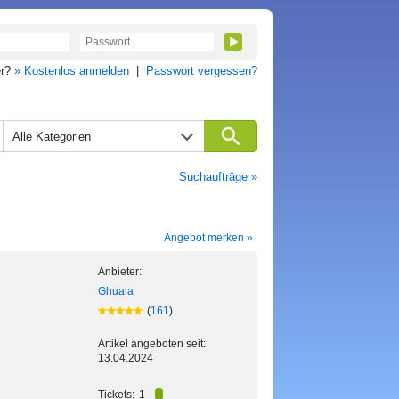
er?
» Kostenlos anmelden
|
Passwort vergessen?
Alle Kategorien
Suchaufträge »
Angebot merken »
Anbieter:
Ghuala
(
161
)
Artikel angeboten seit:
13.04.2024
Tickets:
1