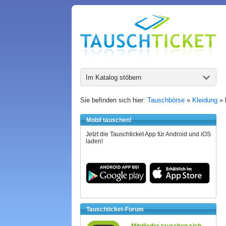
Im Katalog stöbern
Sie befinden sich hier:
Tauschbörse
»
Kleidung
»
Mobil tauschen!
Jetzt die Tauschticket App für Android und iOS
laden!
Tauschticket-Forum