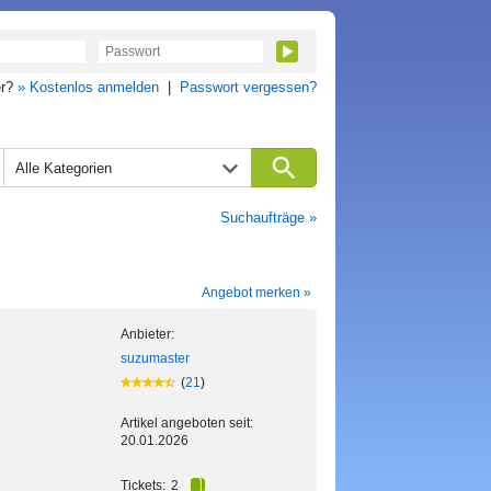
er?
» Kostenlos anmelden
|
Passwort vergessen?
Alle Kategorien
Suchaufträge »
Angebot merken »
Anbieter:
suzumaster
(
21
)
Artikel angeboten seit:
20.01.2026
Tickets:
2