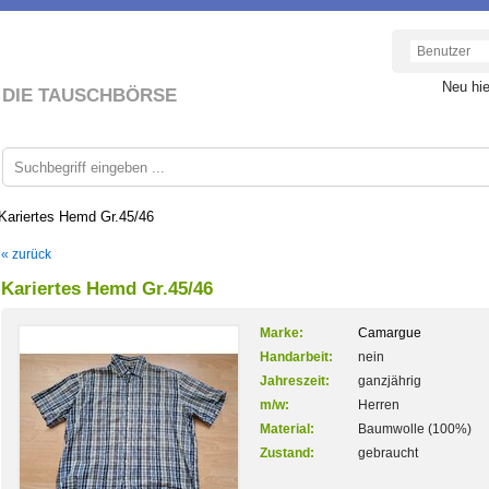
Neu hi
DIE TAUSCHBÖRSE
Kariertes Hemd Gr.45/46
« zurück
Kariertes Hemd Gr.45/46
Marke:
Camargue
Handarbeit:
nein
Jahreszeit:
ganzjährig
m/w:
Herren
Material:
Baumwolle (100%)
Zustand:
gebraucht