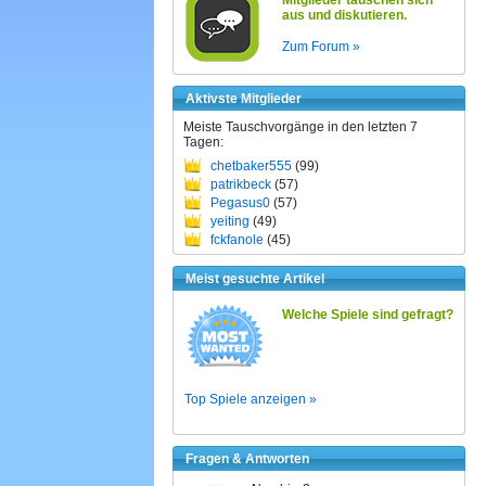
Mitglieder tauschen sich
aus und diskutieren.
Zum Forum »
Aktivste Mitglieder
Meiste Tauschvorgänge in den letzten 7
Tagen:
chetbaker555
(99)
patrikbeck
(57)
Pegasus0
(57)
yeiting
(49)
fckfanole
(45)
Meist gesuchte Artikel
Welche Spiele sind gefragt?
Top Spiele anzeigen »
Fragen & Antworten