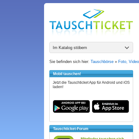
Im Katalog stöbern
Sie befinden sich hier:
Tauschbörse
»
Foto, Video
Mobil tauschen!
Jetzt die Tauschticket App für Android und iOS
laden!
Tauschticket-Forum