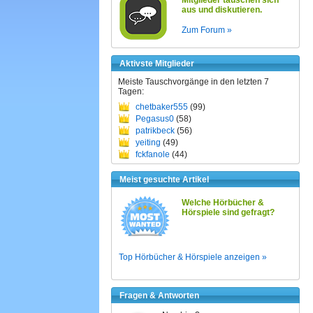
Mitglieder tauschen sich
aus und diskutieren.
Zum Forum »
Aktivste Mitglieder
Meiste Tauschvorgänge in den letzten 7
Tagen:
chetbaker555
(99)
Pegasus0
(58)
patrikbeck
(56)
yeiting
(49)
fckfanole
(44)
Meist gesuchte Artikel
Welche Hörbücher &
Hörspiele sind gefragt?
Top Hörbücher & Hörspiele anzeigen »
Fragen & Antworten