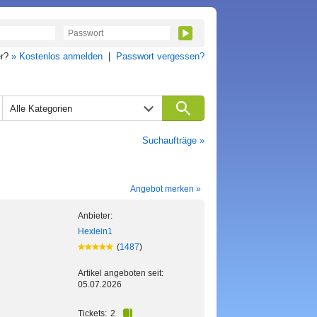
er?
» Kostenlos anmelden
|
Passwort vergessen?
Alle Kategorien
Suchaufträge »
Angebot merken »
Anbieter:
Hexlein1
(
1487
)
Artikel angeboten seit:
05.07.2026
Tickets:
2