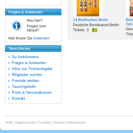
Fragen & Antworten
14 Briefmarken Berlin
Brie
Neu hier?
Spe
Deutsche Bundespost Berlin
Fragen zum
Deut
Tickets:
3
Ablauf?
Tick
Hier finden Sie
Antworten
Tauschticket
So funktionierts
Fragen & Antworten
Infos zur Ticketvergabe
Mitglieder suchen
Freunde werben
Tauschgebühr
Porto & Versandkosten
Kontakt
AGB
|
Datenschutz
|
Cookies
|
Presse
|
Impressum