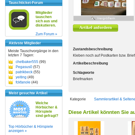
Tauschticket-Forum
Mitglieder
tauschen
sich aus und
diskutieren.
Artikel anfordern
Zum Forum »
Aktivste Mitglieder
Zustandsbeschreibung
Meiste Tauschvorgänge in den
letzten 7 Tagen:
Kleben noch auf Postkarten bzw. Brief
chetbaker555
(99)
Artikelbeschreibung
Pegasus0
(57)
patrikbeck
(55)
Schlagworte
yeiting
(49)
Briefmarken
fckfanole
(44)
Meist gesuchte Artikel
Kategorie
Sammlerartikel & Selten
Welche
Hörbücher &
Hörspiele
Diese Artikel könnten Sie a
sind gefragt?
Top Hörbücher & Hörspiele
anzeigen »