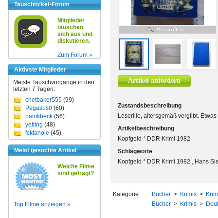
Tauschticket-Forum
Mitglieder
tauschen
sich aus und
diskutieren.
Zum Forum »
Aktivste Mitglieder
Artikel anfordern
Meiste Tauschvorgänge in den
letzten 7 Tagen:
chetbaker555
(99)
Zustandsbeschreibung
Pegasus0
(60)
Leserille, altersgemäß vergilbt. Etwa
patrikbeck
(56)
yeiting
(48)
Artikelbeschreibung
fckfanole
(45)
Kopfgeld * DDR Krimi 1982
Meist gesuchte Artikel
Schlagworte
Kopfgeld * DDR Krimi 1982 , Hans Si
Welche Filme
sind gefragt?
Kategorie
Bücher
>
Krimis
>
Krim
Bücher
>
Krimis
>
Deut
Top Filme anzeigen »