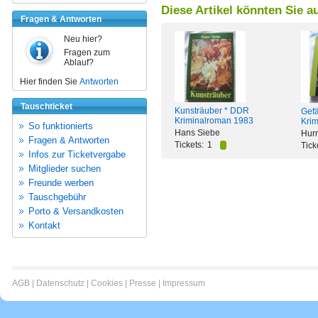
Diese Artikel könnten Sie a
Fragen & Antworten
Neu hier?
Fragen zum
Ablauf?
Hier finden Sie
Antworten
Tauschticket
Kunsträuber * DDR
Gefä
Kriminalroman 1983
Krim
So funktionierts
Hans Siebe
Hurn
Fragen & Antworten
Tickets:
1
Tick
Infos zur Ticketvergabe
Mitglieder suchen
Freunde werben
Tauschgebühr
Porto & Versandkosten
Kontakt
AGB
|
Datenschutz
|
Cookies
|
Presse
|
Impressum