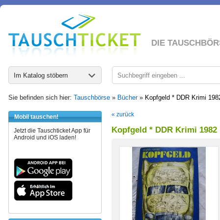
DIE TAUSCHBÖR
Im Katalog stöbern
Sie befinden sich hier:
Tauschbörse
»
Bücher
»
Kopfgeld * DDR Krimi 198
« zurück
Mobil tauschen!
Kopfgeld * DDR Krimi 1982
Jetzt die Tauschticket App für
Android und iOS laden!