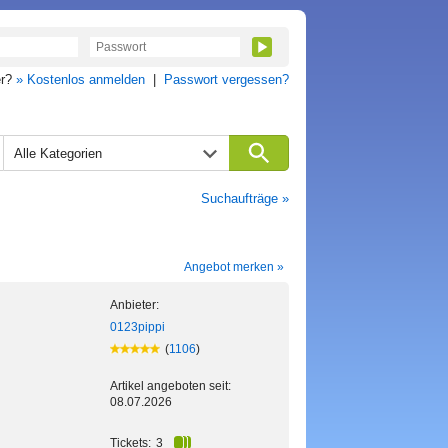
er?
» Kostenlos anmelden
|
Passwort vergessen?
Alle Kategorien
Suchaufträge »
Angebot merken »
Anbieter:
0123pippi
(
1106
)
Artikel angeboten seit:
08.07.2026
Tickets:
3