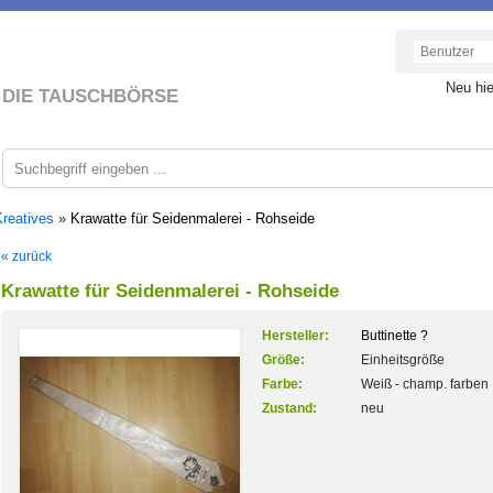
Neu hi
DIE TAUSCHBÖRSE
Kreatives
»
Krawatte für Seidenmalerei - Rohseide
« zurück
Krawatte für Seidenmalerei - Rohseide
Hersteller:
Buttinette ?
Größe:
Einheitsgröße
Farbe:
Weiß - champ. farben
Zustand:
neu