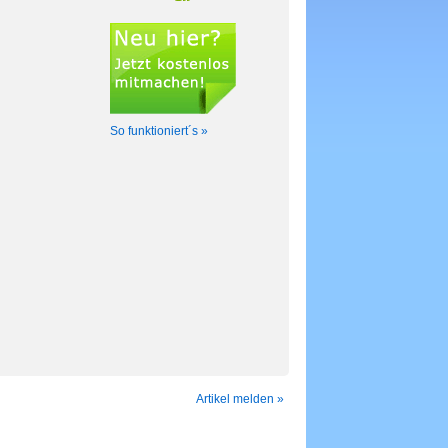
So funktioniert´s »
Artikel melden »