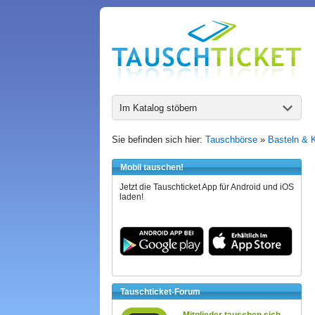
Im Katalog stöbern
Sie befinden sich hier:
Tauschbörse
»
Basteln & 
Mobil tauschen!
Jetzt die Tauschticket App für Android und iOS
laden!
Tauschticket-Forum