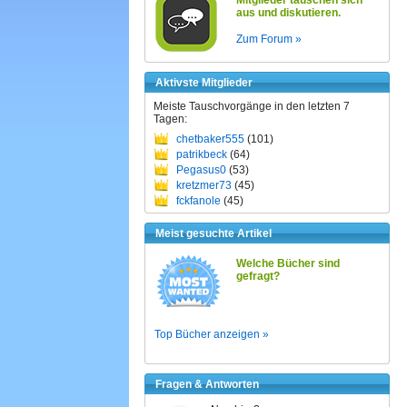
Mitglieder tauschen sich
aus und diskutieren.
Zum Forum »
Aktivste Mitglieder
Meiste Tauschvorgänge in den letzten 7
Tagen:
chetbaker555
(101)
patrikbeck
(64)
Pegasus0
(53)
kretzmer73
(45)
fckfanole
(45)
Meist gesuchte Artikel
Welche Bücher sind
gefragt?
Top Bücher anzeigen »
Fragen & Antworten