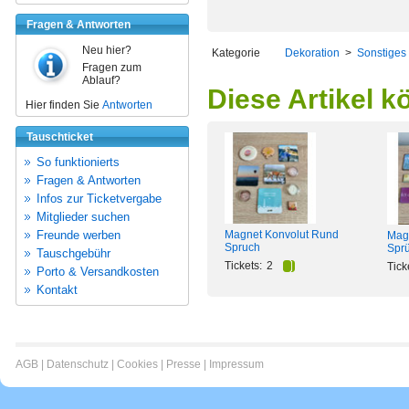
Fragen & Antworten
Neu hier?
Kategorie
Dekoration
>
Sonstiges
Fragen zum
Ablauf?
Diese Artikel k
Hier finden Sie
Antworten
Tauschticket
So funktionierts
Fragen & Antworten
Infos zur Ticketvergabe
Mitglieder suchen
Freunde werben
Magnet Konvolut Rund
Magn
Spruch
Spr
Tauschgebühr
Tickets:
2
Tick
Porto & Versandkosten
Kontakt
AGB
|
Datenschutz
|
Cookies
|
Presse
|
Impressum