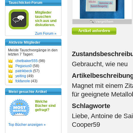
Tauschticket-Forum
Mitglieder
tauschen
sich aus und
diskutieren.
Artikel anfordern
Zum Forum »
Aktivste Mitglieder
Meiste Tauschvorgänge in den
Zustandsbeschreib
letzten 7 Tagen:
chetbaker555
(98)
Gebraucht, wie neu
Pegasus0
(58)
patrikbeck
(57)
Artikelbeschreibun
yeiting
(49)
fckfanole
(43)
Magnet mit einem Zi
Meist gesuchte Artikel
für geeignete Metall
Welche
Schlagworte
Bücher sind
gefragt?
Liebe, Antoine de Sa
Cooper59
Top Bücher anzeigen »