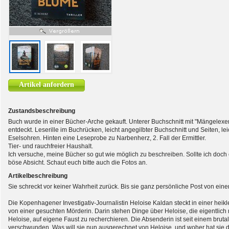
Artikel anfordern
Zustandsbeschreibung
Buch wurde in einer Bücher-Arche gekauft. Unterer Buchschnitt mit "Mängelexe
entdeckt. Leserille im Buchrücken, leicht angegilbter Buchschnitt und Seiten, le
Eselsohren. Hinten eine Leseprobe zu Narbenherz, 2. Fall der Ermittler.
Tier- und rauchfreier Haushalt.
Ich versuche, meine Bücher so gut wie möglich zu beschreiben. Sollte ich doc
böse Absicht. Schaut euch bitte auch die Fotos an.
Artikelbeschreibung
Sie schreckt vor keiner Wahrheit zurück. Bis sie ganz persönliche Post von ein
Die Kopenhagener Investigativ-Journalistin Heloise Kaldan steckt in einer heikle
von einer gesuchten Mörderin. Darin stehen Dinge über Heloise, die eigentlic
Heloise, auf eigene Faust zu recherchieren. Die Absenderin ist seit einem brut
verschwunden. Was will sie nun ausgerechnet von Heloise, und woher hat sie d