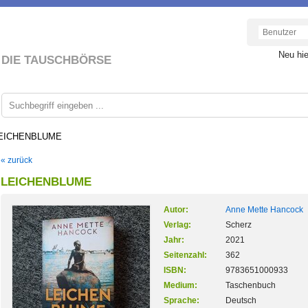
Neu hi
DIE TAUSCHBÖRSE
EICHENBLUME
« zurück
LEICHENBLUME
Autor:
Anne Mette Hancock
Verlag:
Scherz
Jahr:
2021
Seitenzahl:
362
ISBN:
9783651000933
Medium:
Taschenbuch
Sprache:
Deutsch