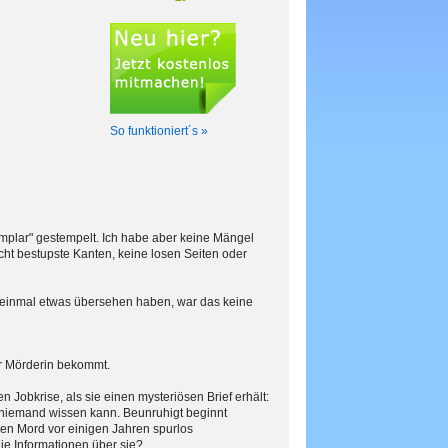
So funktioniert´s »
mplar" gestempelt. Ich habe aber keine Mängel
icht bestupste Kanten, keine losen Seiten oder
h einmal etwas übersehen haben, war das keine
er Mörderin bekommt.
n Jobkrise, als sie einen mysteriösen Brief erhält:
h niemand wissen kann. Beunruhigt beginnt
alen Mord vor einigen Jahren spurlos
ie Informationen über sie?