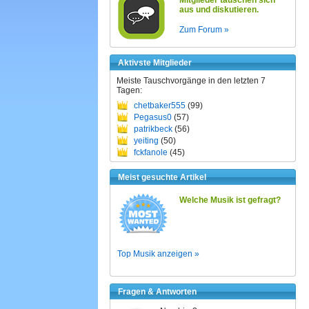
Mitglieder tauschen sich
aus und diskutieren.
Zum Forum »
Aktivste Mitglieder
Meiste Tauschvorgänge in den letzten 7
Tagen:
chetbaker555
(99)
Pegasus0
(57)
patrikbeck
(56)
yeiting
(50)
fckfanole
(45)
Meist gesuchte Artikel
Welche Musik ist gefragt?
Top Musik anzeigen »
Fragen & Antworten