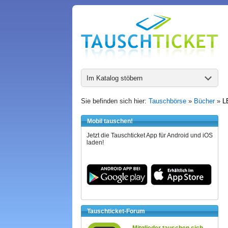
Im Katalog stöbern
Sie befinden sich hier:
Tauschbörse
»
Bücher
»
L
Mobil tauschen!
Jetzt die Tauschticket App für Android und iOS
laden!
Tauschticket-Forum