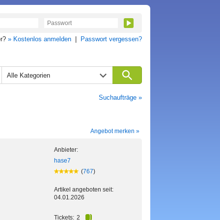
er?
» Kostenlos anmelden
|
Passwort vergessen?
Alle Kategorien
Suchaufträge »
Angebot merken »
Anbieter:
hase7
(
767
)
Artikel angeboten seit:
04.01.2026
Tickets:
2