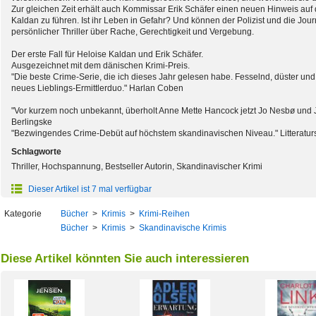
Zur gleichen Zeit erhält auch Kommissar Erik Schäfer einen neuen Hinweis auf
Kaldan zu führen. Ist ihr Leben in Gefahr? Und können der Polizist und die Jour
persönlicher Thriller über Rache, Gerechtigkeit und Vergebung.
Der erste Fall für Heloise Kaldan und Erik Schäfer.
Ausgezeichnet mit dem dänischen Krimi-Preis.
"Die beste Crime-Serie, die ich dieses Jahr gelesen habe. Fesselnd, düster u
neues Lieblings-Ermittlerduo." Harlan Coben
"Vor kurzem noch unbekannt, überholt Anne Mette Hancock jetzt Jo Nesbø und Ju
Berlingske
"Bezwingendes Crime-Debüt auf höchstem skandinavischen Niveau." Litteratur
Schlagworte
Thriller, Hochspannung, Bestseller Autorin, Skandinavischer Krimi
Dieser Artikel ist 7 mal verfügbar
Kategorie
Bücher
>
Krimis
>
Krimi-Reihen
Bücher
>
Krimis
>
Skandinavische Krimis
Diese Artikel könnten Sie auch interessieren