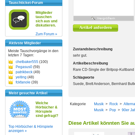
Tauschticket-Forum
Mitglieder
tauschen
sich aus und
diskutieren.
Artikel anfordern
Zum Forum »
Aktivste Mitglieder
Zustandsbeschreibung
Meiste Tauschvorgänge in den
letzten 7 Tagen:
sehr gut.
chetbaker555
(100)
Artikelbeschreibung
Pegasus0
(59)
Rare CD-Single der Britpop-Kultband i
patrikbeck
(49)
yeiting
(48)
Schlagworte
fckfanole
(39)
Suede, Brett Anderson, Bernhard Butle
Meist gesuchte Artikel
Welche
Kategorie
Musik
>
Rock
>
Alterna
Hörbücher &
Musik
>
Pop
>
90er Ja
Hörspiele
sind gefragt?
Diese Artikel könnten Sie a
Top Hörbücher & Hörspiele
anzeigen »