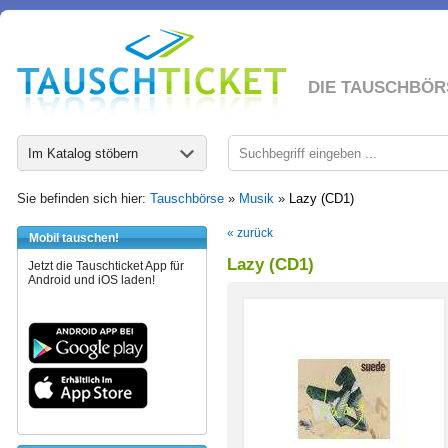
DIE TAUSCHBÖR
Im Katalog stöbern
Sie befinden sich hier:
Tauschbörse
»
Musik
»
Lazy (CD1)
« zurück
Mobil tauschen!
Lazy (CD1)
Jetzt die Tauschticket App für
Android und iOS laden!