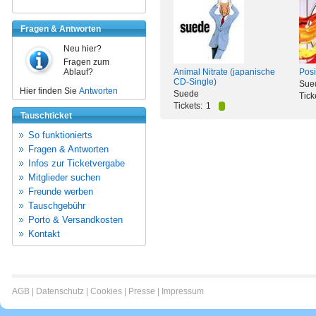
Fragen & Antworten
Neu hier?
Fragen zum
Ablauf?
Animal Nitrate (japanische
Posi
CD-Single)
Sue
Hier finden Sie
Antworten
Suede
Tick
Tickets:
1
Tauschticket
So funktionierts
Fragen & Antworten
Infos zur Ticketvergabe
Mitglieder suchen
Freunde werben
Tauschgebühr
Porto & Versandkosten
Kontakt
AGB
|
Datenschutz
|
Cookies
|
Presse
|
Impressum