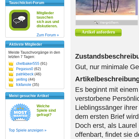
Tauschticket-Forum
Mitglieder
tauschen
sich aus und
diskutieren.
Artikel anfordern
Zum Forum »
Aktivste Mitglieder
Meiste Tauschvorgänge in den
Zustandsbeschreib
letzten 7 Tagen:
chetbaker555
(91)
Gut, nur minimale G
Pegasus0
(62)
patrikbeck
(46)
Artikelbeschreibun
yeiting
(44)
fckfanole
(35)
Es beginnt mit einem B
Meist gesuchte Artikel
verstorbene Persönlic
Lieblingssänger ihrer
Welche
Spiele sind
gefragt?
dem ersten Brief wird
Doch erst, als Laure
Top Spiele anzeigen »
offenbart, findet sie