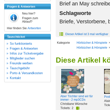
Brief an May schrei
Fragen & Antworten
Schlagworte
Neu hier?
Fragen zum
Briefe, Verstorbene,
Ablauf?
Hier finden Sie
Antworten
Dieser Artikel ist 3 mal verfügbar
Tauschticket
Kategorie
Hörbücher & Hörspiele
So funktionierts
Hörbücher & Hörspiele
Fragen & Antworten
Infos zur Ticketvergabe
Diese Artikel k
Mitglieder suchen
Freunde werben
Tauschgebühr
Porto & Versandkosten
Kontakt
Aber Töchter sind wir für
Post
immer - 2 mp3CDs
Alai
Christiane Wünsche
Tick
Tickets:
2