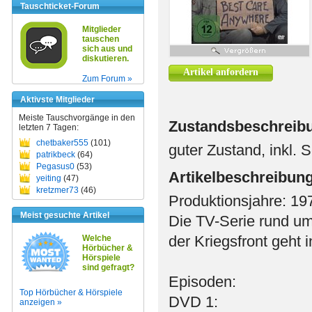
Tauschticket-Forum
Mitglieder
tauschen
sich aus und
diskutieren.
Artikel anfordern
Zum Forum »
Aktivste Mitglieder
Meiste Tauschvorgänge in den
Zustandsbeschreib
letzten 7 Tagen:
chetbaker555
(101)
guter Zustand, inkl. 
patrikbeck
(64)
Pegasus0
(53)
Artikelbeschreibun
yeiting
(47)
kretzmer73
(46)
Produktionsjahre: 19
Meist gesuchte Artikel
Die TV-Serie rund um
der Kriegsfront geht 
Welche
Hörbücher &
Hörspiele
sind gefragt?
Episoden:
Top Hörbücher & Hörspiele
DVD 1:
anzeigen »