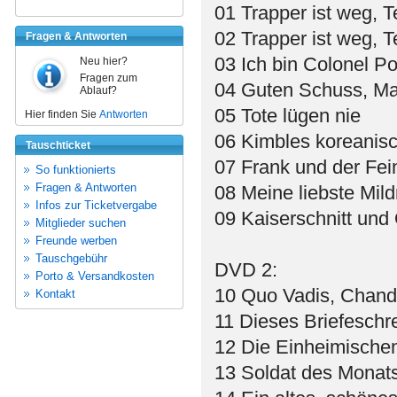
01 Trapper ist weg, Te
02 Trapper ist weg, Te
Fragen & Antworten
03 Ich bin Colonel Po
Neu hier?
Fragen zum
04 Guten Schuss, Ma
Ablauf?
05 Tote lügen nie
Hier finden Sie
Antworten
06 Kimbles koreanis
Tauschticket
07 Frank und der Fei
So funktionierts
Fragen & Antworten
08 Meine liebste Mild
Infos zur Ticketvergabe
09 Kaiserschnitt und
Mitglieder suchen
Freunde werben
Tauschgebühr
DVD 2:
Porto & Versandkosten
10 Quo Vadis, Chand
Kontakt
11 Dieses Briefeschr
12 Die Einheimische
13 Soldat des Monat