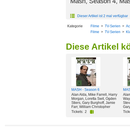
Mash, Season 4, Mash
Dieser Artikel ist 2 mal verfügbar
Kategorie
Filme
>
TV-Serien
>
Ac
Filme
>
TV-Serien
>
Kl
Diese Artikel k
MASH - Season 6
MAS
Alan Alda, Mike Farrell, Harry
Alan
Morgan, Loretta Swit, Ogden
Way
Stiers, Gary Burghoff, Jamie
Stev
Farr, William Christopher
Gary
Tickets:
2
Tick