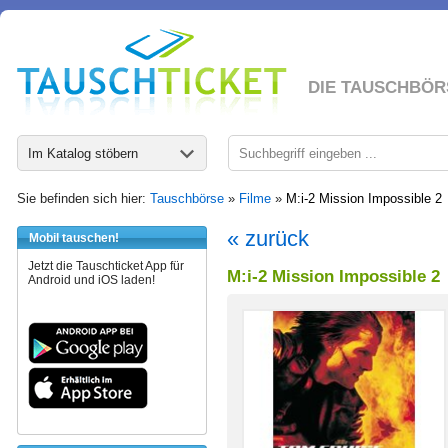
DIE TAUSCHBÖR
Im Katalog stöbern
Sie befinden sich hier:
Tauschbörse
»
Filme
»
M:i-2 Mission Impossible 2
« zurück
Mobil tauschen!
Jetzt die Tauschticket App für
M:i-2 Mission Impossible 2
Android und iOS laden!