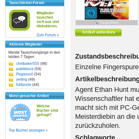
Tauschticket-Forum
Mitglieder
tauschen
sich aus und
diskutieren.
Artikel anfordern
Zum Forum »
Aktivste Mitglieder
Meiste Tauschvorgänge in den
Zustandsbeschreib
letzten 7 Tagen:
chetbaker555
(98)
Einzelne Fingerspure
patrikbeck
(59)
Pegasus0
(54)
Artikelbeschreibun
yeiting
(49)
fckfanole
(44)
Agent Ethan Hunt muß
Meist gesuchte Artikel
Wissenschaftler hat 
macht sich mit PC-Ge
Welche
Bücher sind
gefragt?
Meisterdiebin an die
zurückzuholen.
Top Bücher anzeigen »
Schlagworte