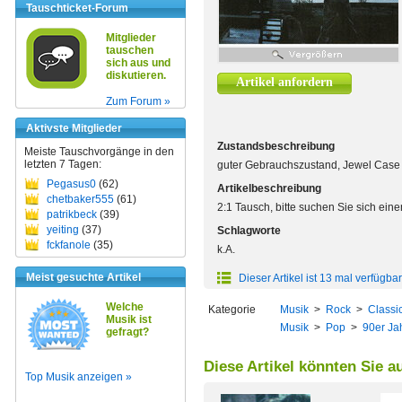
Tauschticket-Forum
Mitglieder
tauschen
sich aus und
diskutieren.
Artikel anfordern
Zum Forum »
Aktivste Mitglieder
Zustandsbeschreibung
Meiste Tauschvorgänge in den
letzten 7 Tagen:
guter Gebrauchszustand, Jewel Case le
Pegasus0
(62)
Artikelbeschreibung
chetbaker555
(61)
2:1 Tausch, bitte suchen Sie sich ein
patrikbeck
(39)
yeiting
(37)
Schlagworte
fckfanole
(35)
k.A.
Meist gesuchte Artikel
Dieser Artikel ist 13 mal verfügbar
Welche
Kategorie
Musik
>
Rock
>
Classi
Musik ist
Musik
>
Pop
>
90er Ja
gefragt?
Diese Artikel könnten Sie a
Top Musik anzeigen »