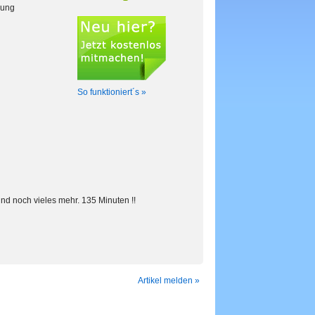
kung
So funktioniert´s »
und noch vieles mehr. 135 Minuten !!
Artikel melden »