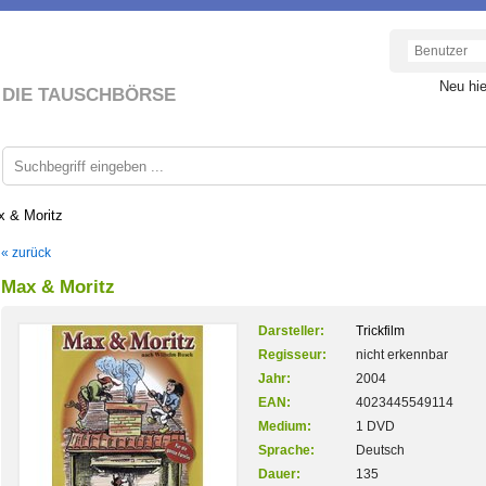
Neu hi
DIE TAUSCHBÖRSE
 & Moritz
« zurück
Max & Moritz
Darsteller:
Trickfilm
Regisseur:
nicht erkennbar
Jahr:
2004
EAN:
4023445549114
Medium:
1 DVD
Sprache:
Deutsch
Dauer:
135