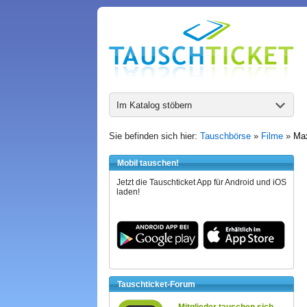
Im Katalog stöbern
Sie befinden sich hier:
Tauschbörse
»
Filme
»
Max
Mobil tauschen!
Jetzt die Tauschticket App für Android und iOS
laden!
Tauschticket-Forum