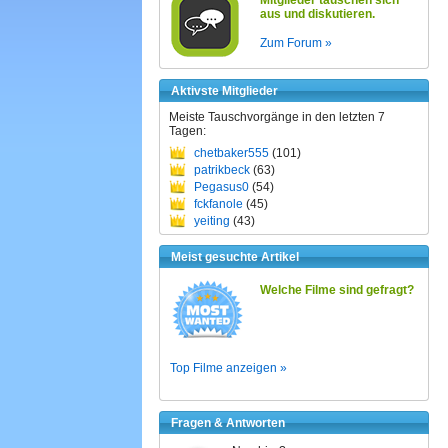
Mitglieder tauschen sich
aus und diskutieren.
Zum Forum »
Aktivste Mitglieder
Meiste Tauschvorgänge in den letzten 7
Tagen:
chetbaker555
(101)
patrikbeck
(63)
Pegasus0
(54)
fckfanole
(45)
yeiting
(43)
Meist gesuchte Artikel
Welche Filme sind gefragt?
Top Filme anzeigen »
Fragen & Antworten