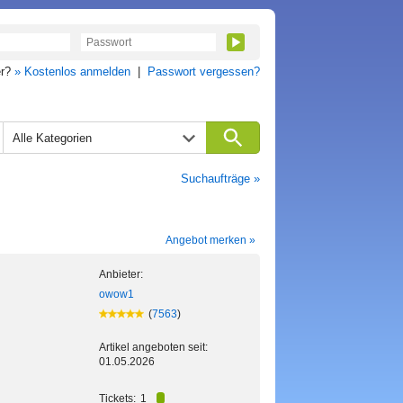
er?
» Kostenlos anmelden
|
Passwort vergessen?
Alle Kategorien
Suchaufträge »
Angebot merken »
Anbieter:
owow1
(
7563
)
Artikel angeboten seit:
01.05.2026
Tickets:
1