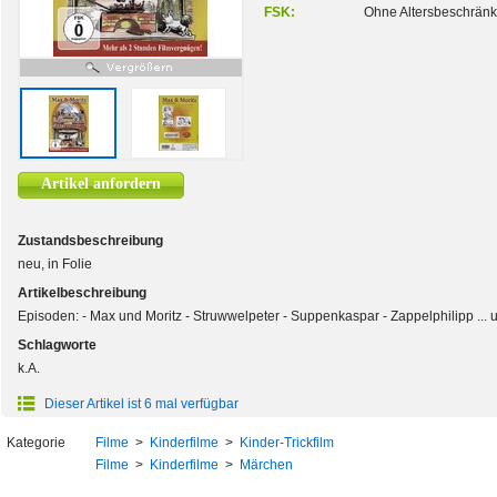
FSK:
Ohne Altersbeschrän
Artikel anfordern
Zustandsbeschreibung
neu, in Folie
Artikelbeschreibung
Episoden: - Max und Moritz - Struwwelpeter - Suppenkaspar - Zappelphilipp ... 
Schlagworte
k.A.
Dieser Artikel ist 6 mal verfügbar
Kategorie
Filme
>
Kinderfilme
>
Kinder-Trickfilm
Filme
>
Kinderfilme
>
Märchen