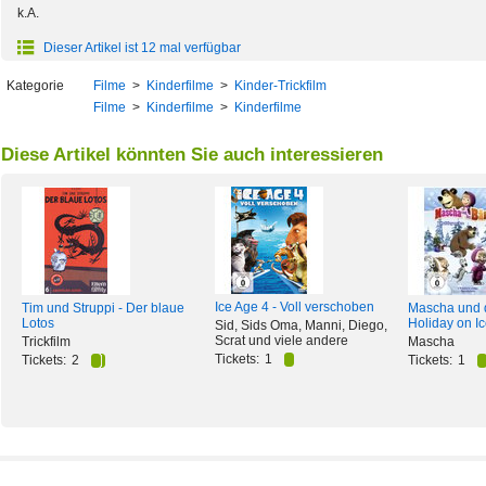
k.A.
Dieser Artikel ist 12 mal verfügbar
Kategorie
Filme
>
Kinderfilme
>
Kinder-Trickfilm
Filme
>
Kinderfilme
>
Kinderfilme
Diese Artikel könnten Sie auch interessieren
Ice Age 4 - Voll verschoben
Tim und Struppi - Der blaue
Mascha und d
Lotos
Holiday on I
Sid, Sids Oma, Manni, Diego,
Scrat und viele andere
Trickfilm
Mascha
Tickets:
1
Tickets:
2
Tickets:
1