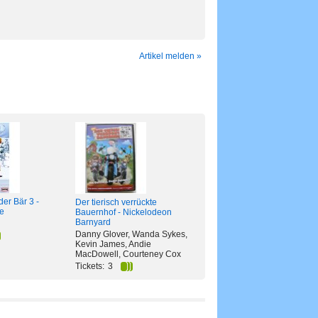
Artikel melden »
er Bär 3 -
Der tierisch verrückte
ce
Bauernhof - Nickelodeon
Barnyard
Danny Glover, Wanda Sykes,
Kevin James, Andie
MacDowell, Courteney Cox
Tickets:
3