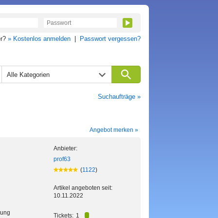
er?
» Kostenlos anmelden
|
Passwort vergessen?
Alle Kategorien
Suchaufträge »
Angebot merken »
Anbieter:
prof63
(
1122
)
Artikel angeboten seit:
10.11.2022
kung
Tickets:
1