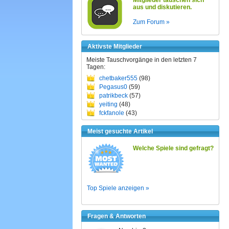
Mitglieder tauschen sich
aus und diskutieren.
Zum Forum »
Aktivste Mitglieder
Meiste Tauschvorgänge in den letzten 7
Tagen:
chetbaker555
(98)
Pegasus0
(59)
patrikbeck
(57)
yeiting
(48)
fckfanole
(43)
Meist gesuchte Artikel
Welche Spiele sind gefragt?
Top Spiele anzeigen »
Fragen & Antworten