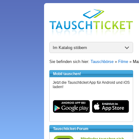
Im Katalog stöbern
Sie befinden sich hier:
Tauschbörse
»
Filme
»
Max
Mobil tauschen!
Jetzt die Tauschticket App für Android und iOS
laden!
Tauschticket-Forum