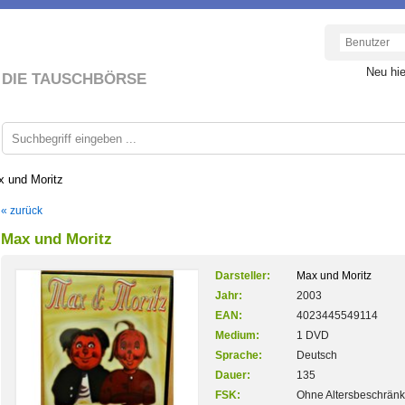
Neu hi
DIE TAUSCHBÖRSE
 und Moritz
« zurück
Max und Moritz
Darsteller:
Max und Moritz
Jahr:
2003
EAN:
4023445549114
Medium:
1 DVD
Sprache:
Deutsch
Dauer:
135
FSK:
Ohne Altersbeschrän