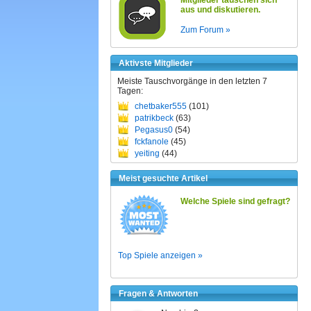
Mitglieder tauschen sich
aus und diskutieren.
Zum Forum »
Aktivste Mitglieder
Meiste Tauschvorgänge in den letzten 7
Tagen:
chetbaker555
(101)
patrikbeck
(63)
Pegasus0
(54)
fckfanole
(45)
yeiting
(44)
Meist gesuchte Artikel
Welche Spiele sind gefragt?
Top Spiele anzeigen »
Fragen & Antworten