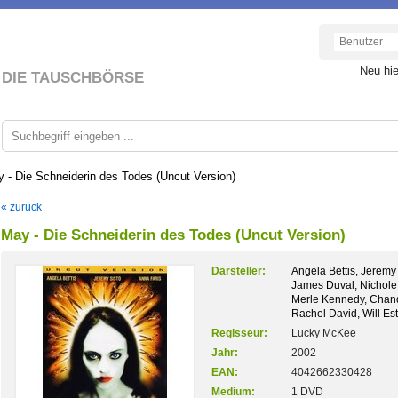
Neu hi
DIE TAUSCHBÖRSE
 - Die Schneiderin des Todes (Uncut Version)
« zurück
May - Die Schneiderin des Todes (Uncut Version)
Darsteller:
Angela Bettis, Jeremy 
James Duval, Nichole 
Merle Kennedy, Chand
Rachel David, Will Es
Regisseur:
Lucky McKee
Jahr:
2002
EAN:
4042662330428
Medium:
1 DVD