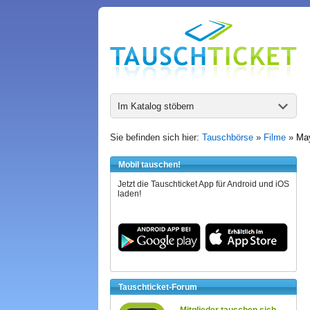
Im Katalog stöbern
Sie befinden sich hier:
Tauschbörse
»
Filme
»
May
Mobil tauschen!
Jetzt die Tauschticket App für Android und iOS
laden!
Tauschticket-Forum