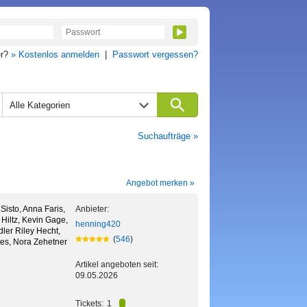
er?
» Kostenlos anmelden
|
Passwort vergessen?
Alle Kategorien
Suchaufträge »
Angebot merken »
Sisto, Anna Faris,
Anbieter:
Hiltz, Kevin Gage,
henning420
ler Riley Hecht,
(
546
)
tes, Nora Zehetner
Artikel angeboten seit:
09.05.2026
Tickets:
1