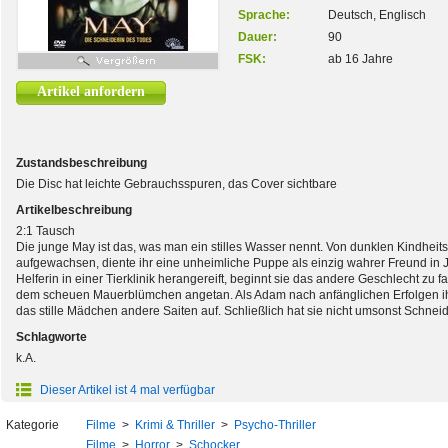
Sprache:
Deutsch, Englisch
Dauer:
90
FSK:
ab 16 Jahre
Artikel anfordern
Zustandsbeschreibung
Die Disc hat leichte Gebrauchsspuren, das Cover sichtbare
Artikelbeschreibung
2:1 Tausch
Die junge May ist das, was man ein stilles Wasser nennt. Von dunklen Kindhe
aufgewachsen, diente ihr eine unheimliche Puppe als einzig wahrer Freund in
Helferin in einer Tierklinik herangereift, beginnt sie das andere Geschlecht zu 
dem scheuen Mauerblümchen angetan. Als Adam nach anfänglichen Erfolgen ih
das stille Mädchen andere Saiten auf. Schließlich hat sie nicht umsonst Schne
Schlagworte
k.A.
Dieser Artikel ist 4 mal verfügbar
Kategorie
Filme
>
Krimi & Thriller
>
Psycho-Thriller
Filme
>
Horror
>
Schocker