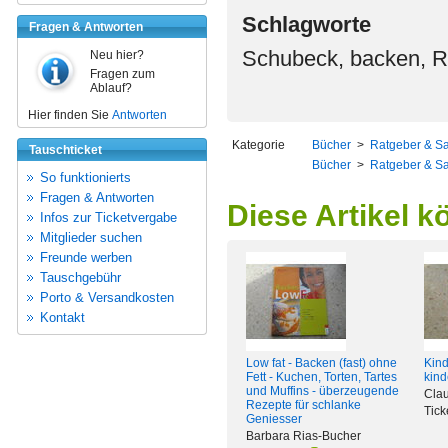
Schlagworte
Fragen & Antworten
Schubeck, backen, Re
Neu hier?
Fragen zum
Ablauf?
Hier finden Sie
Antworten
Kategorie
Bücher
>
Ratgeber & S
Tauschticket
Bücher
>
Ratgeber & S
So funktionierts
Fragen & Antworten
Diese Artikel k
Infos zur Ticketvergabe
Mitglieder suchen
Freunde werben
Tauschgebühr
Porto & Versandkosten
Kontakt
Low fat - Backen (fast) ohne
Kind
Fett - Kuchen, Torten, Tartes
kind
und Muffins - überzeugende
Clau
Rezepte für schlanke
Tick
Geniesser
Barbara Rias-Bucher