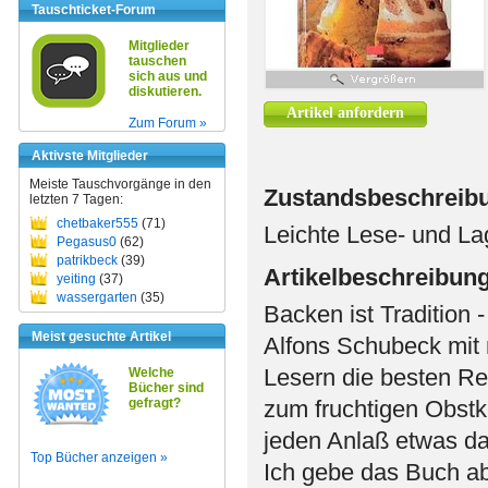
Tauschticket-Forum
Mitglieder
tauschen
sich aus und
diskutieren.
Artikel anfordern
Zum Forum »
Aktivste Mitglieder
Meiste Tauschvorgänge in den
Zustandsbeschreib
letzten 7 Tagen:
chetbaker555
(71)
Leichte Lese- und L
Pegasus0
(62)
patrikbeck
(39)
Artikelbeschreibun
yeiting
(37)
wassergarten
(35)
Backen ist Tradition 
Meist gesuchte Artikel
Alfons Schubeck mit n
Lesern die besten Re
Welche
Bücher sind
gefragt?
zum fruchtigen Obstku
jeden Anlaß etwas da
Top Bücher anzeigen »
Ich gebe das Buch ab,