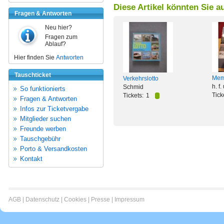
Diese Artikel könnten Sie a
Fragen & Antworten
Neu hier?
Fragen zum
Ablauf?
Hier finden Sie
Antworten
Tauschticket
Mem
Verkehrslotto
h. f
Schmid
So funktionierts
Tick
Tickets:
1
Fragen & Antworten
Infos zur Ticketvergabe
Mitglieder suchen
Freunde werben
Tauschgebühr
Porto & Versandkosten
Kontakt
AGB
|
Datenschutz
|
Cookies
|
Presse
|
Impressum