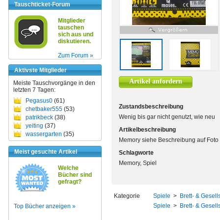
Tauschticket-Forum
Mitglieder
tauschen
sich aus und
diskutieren.
Zum Forum »
Aktivste Mitglieder
Artikel anfordern
Meiste Tauschvorgänge in den
letzten 7 Tagen:
Pegasus0
(61)
Zustandsbeschreibung
chetbaker555
(53)
Wenig bis gar nicht genutzt, wie neu
patrikbeck
(38)
yeiting
(37)
Artikelbeschreibung
wassergarten
(35)
Memory siehe Beschreibung auf Foto
Meist gesuchte Artikel
Schlagworte
Memory, Spiel
Welche
Bücher sind
gefragt?
Kategorie
Spiele
>
Brett- & Gesell
Spiele
>
Brett- & Gesell
Top Bücher anzeigen »