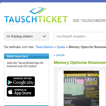
DIE TAUSCHBÖR
Im Katalog stöbern
Sie befinden sich hier:
Tauschbörse
»
Spiele
»
Memory Optische Illusione
« zurück
Mobil tauschen!
Memory Optische Illusione
Jetzt die Tauschticket App für
Android und iOS laden!