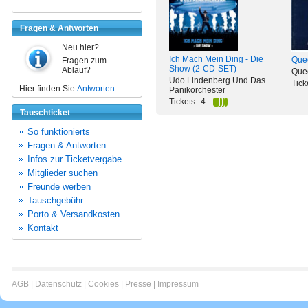
Fragen & Antworten
Neu hier?
Ich Mach Mein Ding - Die
Quee
Fragen zum
Show (2-CD-SET)
Ablauf?
Que
Udo Lindenberg Und Das
Tick
Hier finden Sie
Antworten
Panikorchester
Tickets:
4
Tauschticket
So funktionierts
Fragen & Antworten
Infos zur Ticketvergabe
Mitglieder suchen
Freunde werben
Tauschgebühr
Porto & Versandkosten
Kontakt
AGB
|
Datenschutz
|
Cookies
|
Presse
|
Impressum