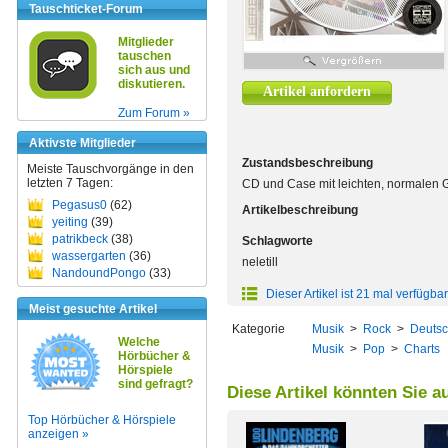
Tauschticket-Forum
Mitglieder
tauschen
sich aus und
diskutieren.
Artikel anfordern
Zum Forum »
Aktivste Mitglieder
Zustandsbeschreibung
Meiste Tauschvorgänge in den
letzten 7 Tagen:
CD und Case mit leichten, normalen
Pegasus0
(62)
Artikelbeschreibung
yeiting
(39)
patrikbeck
(38)
Schlagworte
wassergarten
(36)
neletill
NandoundPongo
(33)
Dieser Artikel ist 21 mal verfügbar
Meist gesuchte Artikel
Kategorie
Musik
>
Rock
>
Deutsc
Welche
Musik
>
Pop
>
Charts
Hörbücher &
Hörspiele
sind gefragt?
Diese Artikel könnten Sie a
Top Hörbücher & Hörspiele
anzeigen »