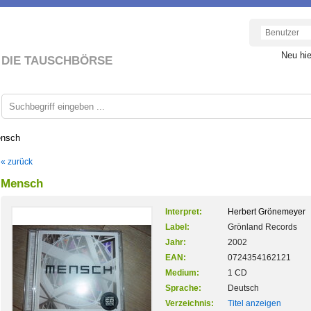
Neu hi
DIE TAUSCHBÖRSE
nsch
« zurück
Mensch
Interpret:
Herbert Grönemeyer
Label:
Grönland Records
Jahr:
2002
EAN:
0724354162121
Medium:
1 CD
Sprache:
Deutsch
Verzeichnis:
Titel anzeigen