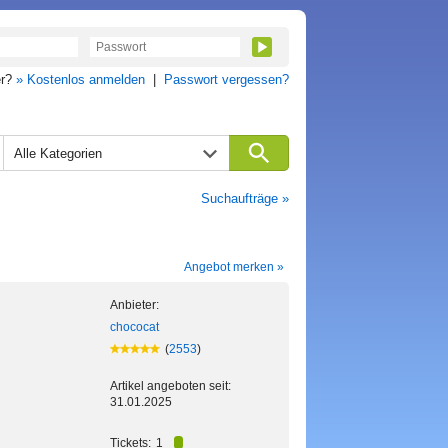
er?
» Kostenlos anmelden
|
Passwort vergessen?
Alle Kategorien
Suchaufträge »
Angebot merken »
Anbieter:
chococat
(
2553
)
Artikel angeboten seit:
31.01.2025
Tickets:
1