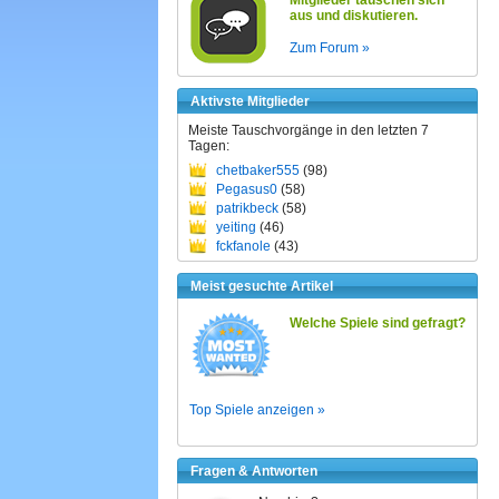
Mitglieder tauschen sich
aus und diskutieren.
Zum Forum »
Aktivste Mitglieder
Meiste Tauschvorgänge in den letzten 7
Tagen:
chetbaker555
(98)
Pegasus0
(58)
patrikbeck
(58)
yeiting
(46)
fckfanole
(43)
Meist gesuchte Artikel
Welche Spiele sind gefragt?
Top Spiele anzeigen »
Fragen & Antworten