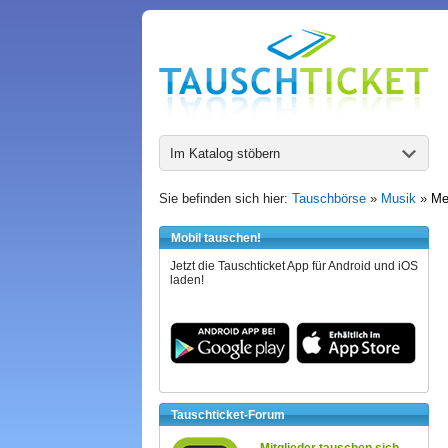
Im Katalog stöbern
Sie befinden sich hier:
Tauschbörse
»
Musik
»
Me
Mobil tauschen!
Jetzt die Tauschticket App für Android und iOS
laden!
Tauschticket-Forum