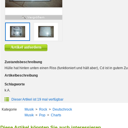
Artikel anfordern
Zustandsbeschreibung
Hülle hat hinten unten einen Riss (funktioniert und hält aber), Cd ist in gutem 
Artikelbeschreibung
Schlagworte
k.A.
Dieser Artikel ist 19 mal verfügbar
Kategorie
Musik
>
Rock
>
Deutschrock
Musik
>
Pop
>
Charts
Diese Artikel könnten Sie auch interessieren