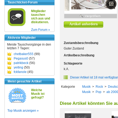
Tauschticket-Forum
Mitglieder
tauschen
sich aus und
diskutieren.
Artikel anfordern
Zum Forum »
Aktivste Mitglieder
Zustandsbeschreibung
Meiste Tauschvorgänge in den
letzten 7 Tagen:
Guter Zustand
chetbaker555
(99)
Artikelbeschreibung
Pegasus0
(57)
patrikbeck
(56)
Schlagworte
yeiting
(50)
k.A.
fckfanole
(45)
Dieser Artikel ist 18 mal verfügbar
Meist gesuchte Artikel
Kategorie
Musik
>
Rock
>
Deutsc
Welche
Musik
>
Pop
>
ab 200
Musik ist
gefragt?
Diese Artikel könnten Sie a
Top Musik anzeigen »