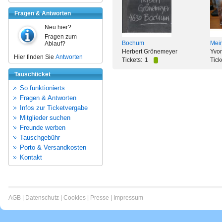
Fragen & Antworten
Neu hier?
Fragen zum
Bochum
Mei
Ablauf?
Herbert Grönemeyer
Yvon
Hier finden Sie
Antworten
Tickets:
1
Tick
Tauschticket
So funktionierts
Fragen & Antworten
Infos zur Ticketvergabe
Mitglieder suchen
Freunde werben
Tauschgebühr
Porto & Versandkosten
Kontakt
AGB
|
Datenschutz
|
Cookies
|
Presse
|
Impressum