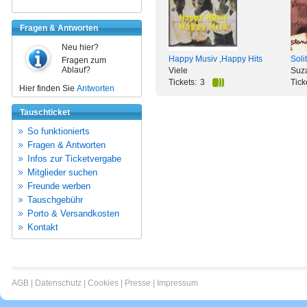
Fragen & Antworten
Neu hier?
Happy Musiv ,Happy Hits
Soli
Fragen zum
Ablauf?
Viele
Suz
Tickets:
3
Tick
Hier finden Sie
Antworten
Tauschticket
So funktionierts
Fragen & Antworten
Infos zur Ticketvergabe
Mitglieder suchen
Freunde werben
Tauschgebühr
Porto & Versandkosten
Kontakt
AGB
|
Datenschutz
|
Cookies
|
Presse
|
Impressum