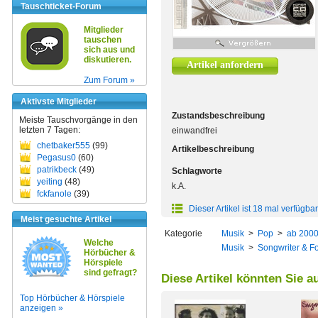
Tauschticket-Forum
Mitglieder
tauschen
sich aus und
diskutieren.
Artikel anfordern
Zum Forum »
Aktivste Mitglieder
Zustandsbeschreibung
Meiste Tauschvorgänge in den
letzten 7 Tagen:
einwandfrei
chetbaker555
(99)
Artikelbeschreibung
Pegasus0
(60)
patrikbeck
(49)
Schlagworte
yeiting
(48)
k.A.
fckfanole
(39)
Dieser Artikel ist 18 mal verfügbar
Meist gesuchte Artikel
Kategorie
Musik
>
Pop
>
ab 200
Welche
Musik
>
Songwriter & Fo
Hörbücher &
Hörspiele
sind gefragt?
Diese Artikel könnten Sie a
Top Hörbücher & Hörspiele
anzeigen »