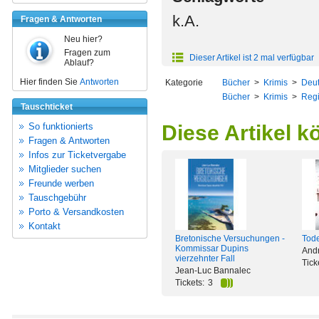
k.A.
Fragen & Antworten
Neu hier?
Fragen zum
Dieser Artikel ist 2 mal verfügbar
Ablauf?
Hier finden Sie
Antworten
Kategorie
Bücher
>
Krimis
>
Deut
Bücher
>
Krimis
>
Regi
Tauschticket
So funktionierts
Diese Artikel k
Fragen & Antworten
Infos zur Ticketvergabe
Mitglieder suchen
Freunde werben
Tauschgebühr
Porto & Versandkosten
Kontakt
Bretonische Versuchungen -
Todes
Kommissar Dupins
And
vierzehnter Fall
Tick
Jean-Luc Bannalec
Tickets:
3