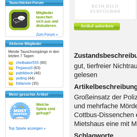
Tauschticket-Forum
Mitglieder
tauschen
sich aus und
diskutieren.
Artikel anfordern
Zum Forum »
Aktivste Mitglieder
Meiste Tauschvorgänge in den
Zustandsbeschreib
letzten 7 Tagen:
chetbaker555
(90)
gut, tierfreier Nichtr
Pegasus0
(63)
patrikbeck
(46)
gelesen
yeiting
(44)
fckfanole
(35)
Artikelbeschreibun
Meist gesuchte Artikel
Großeinsatz der Poliz
und mehrfache Mörder
Welche
Spiele sind
gefragt?
Cottbus-Dissenchen en
Mietshaus eine mit M
Top Spiele anzeigen »
Schlagworte